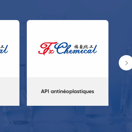

s
API antinéoplastiques