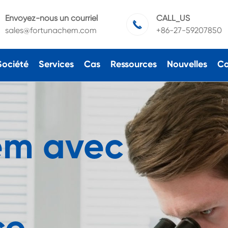
Envoyez-nous un courriel
CALL_US

sales@fortunachem.com
+86-27-59207850
Société
Services
Cas
Ressources
Nouvelles
Co
em avec
ce