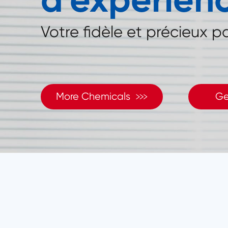
Votre fidèle et précieux p

More Chemicals
Ge