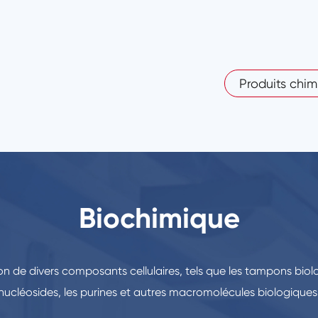
Produits chim
Biochimique
ion de divers composants cellulaires, tels que les tampons biolo
nucléosides, les purines et autres macromolécules biologiques