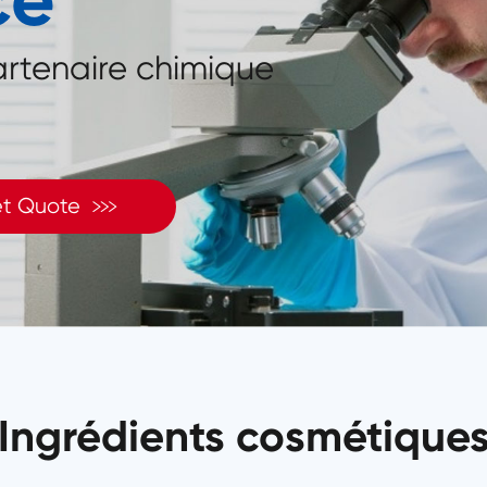
artenaire chimique

t Quote
Ingrédients cosmétique