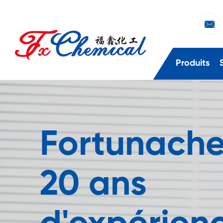

Produits
Fortunach
20 ans
d'expérien