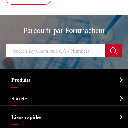
Parcourir par Fortunachem


Produits
Ingrédient pharmaceutique actif API

Société
Intermédiaire pharmaceutique
Profil de l'entreprise
Biochimique

Liens rapides
Certificats et salon d'usine
Produits agrochimiques et intermédiaires