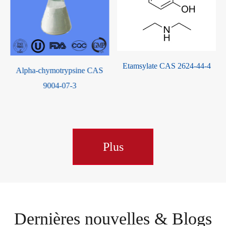
Etamsylate CAS 2624-44-4
Dabigatran Etexilate CAS
AS
211915-06-9
Plus
Dernières nouvelles & Blogs