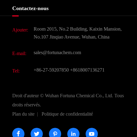
Services
Histoire de l'entreprise
Contactez-nous
Ingrédients cosmétiques
Nouvelles
Additif alimentaire et alimentaire
Télécharger Document
Room 2015, No.2 Building, Kaixin Mansion,
Ajouter:
Saveurs et parfums
FAQ
No.107 Jinqiao Avenue, Wuhan, China
Autres produits chimiques fins
Vidéo
sales@fortunachem.com
E-mail:
CAS chimiques
Tous les produits chimiques fins
+86-27-59207850
+8618007136271
Tel:
Droit d'auteur ©
Wuhan Fortuna Chemical Co., Ltd.
Tous
droits réservés.
Plan du site
|
Politique de confidentialité




