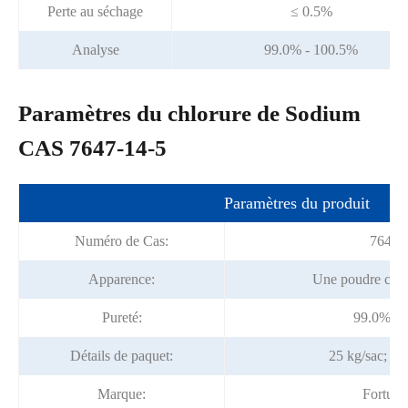
Perte au séchage
≤ 0.5%
Analyse
99.0% - 100.5%
Paramètres du chlorure de Sodium
CAS 7647-14-5
Paramètres du produit
Numéro de Cas:
7647-
Apparence:
Une poudre crist
Pureté:
99.0% - 
Détails de paquet:
25 kg/sac; 2
Marque:
Fortun