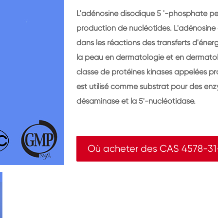
L'adénosine disodique 5 '-phosphate peu
production de nucléotides. L'adénosine
dans les réactions des transferts d'énergi
la peau en dermatologie et en dermatol
classe de protéines kinases appelées pro
est utilisé comme substrat pour des enz
désaminase et la 5'-nucléotidase.
Où acheter des CAS 4578-31