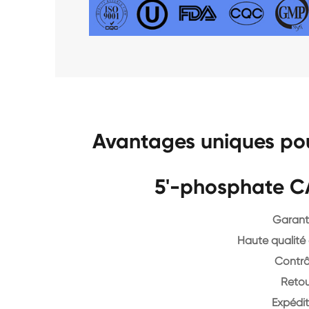
Avantages uniques pou
5'-phosphate C
Garanti
Haute qualité 
Contrô
Retou
Expédit