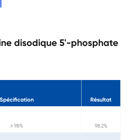
sine disodique 5'-phosphate
Spécification
Résultat
≥ 98%
98.2%