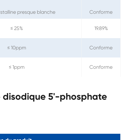
istalline presque blanche
Conforme
≤ 25%
19.89%
≤ 10ppm
Conforme
≤ 1ppm
Conforme
e disodique 5'-phosphate