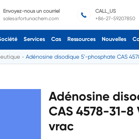
Envoyez-nous un courriel
CALL_US

sales@fortunachem.com
+86-27-59207850
Société
Services
Cas
Ressources
Nouvelles
Co
ceutique
Adénosine disodique 5'-phosphate CAS 457
Adénosine diso
CAS 4578-31-8 
vrac