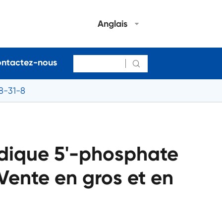
Anglais
ntactez-nous

8-31-8
dique 5'-phosphate
Vente en gros et en