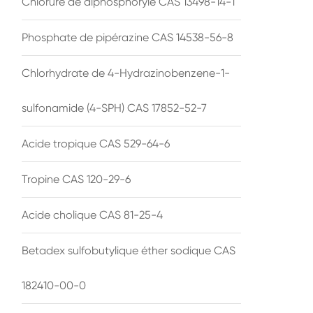
Chlorure de diphosphoryle CAS 13498-14-1
Phosphate de pipérazine CAS 14538-56-8
Chlorhydrate de 4-Hydrazinobenzene-1-
sulfonamide (4-SPH) CAS 17852-52-7
Acide tropique CAS 529-64-6
Tropine CAS 120-29-6
Acide cholique CAS 81-25-4
Betadex sulfobutylique éther sodique CAS
182410-00-0