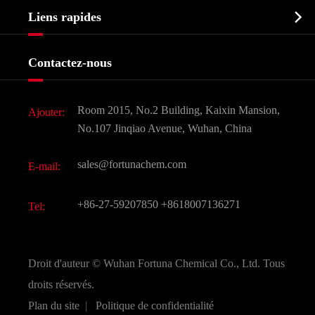
Profil de l'entreprise
Biochimique

Liens rapides
Certificats et salon d'usine
Produits agrochimiques et intermédiaires
Services
Histoire de l'entreprise
Contactez-nous
Ingrédients cosmétiques
Nouvelles
Additif alimentaire et alimentaire
Télécharger Document
Room 2015, No.2 Building, Kaixin Mansion,
Ajouter:
Saveurs et parfums
FAQ
No.107 Jinqiao Avenue, Wuhan, China
Autres produits chimiques fins
Vidéo
sales@fortunachem.com
E-mail:
CAS chimiques
Tous les produits chimiques fins
+86-27-59207850
+8618007136271
Tel:
Droit d'auteur ©
Wuhan Fortuna Chemical Co., Ltd.
Tous
droits réservés.
Plan du site
|
Politique de confidentialité