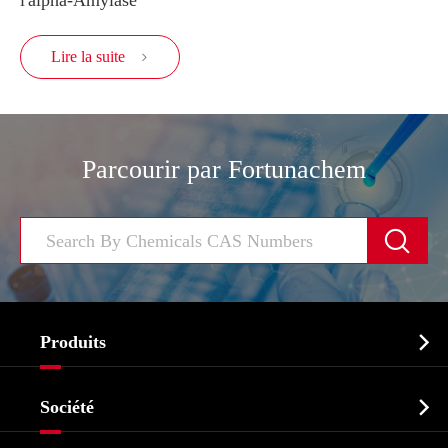
Lire la suite

Parcourir par Fortunachem


Produits
Ingrédient pharmaceutique actif API

Société
Intermédiaire pharmaceutique