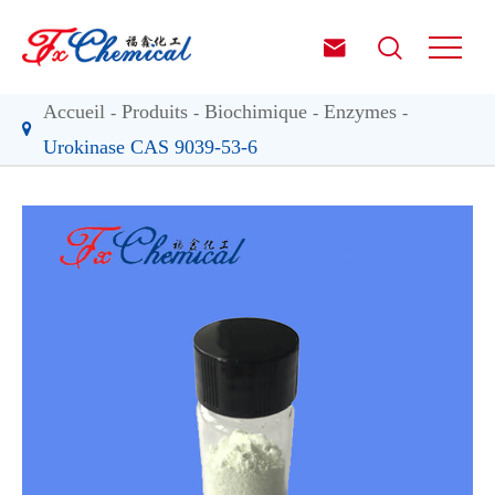


Accueil
Produits
Biochimique
Enzymes
Urokinase CAS 9039-53-6