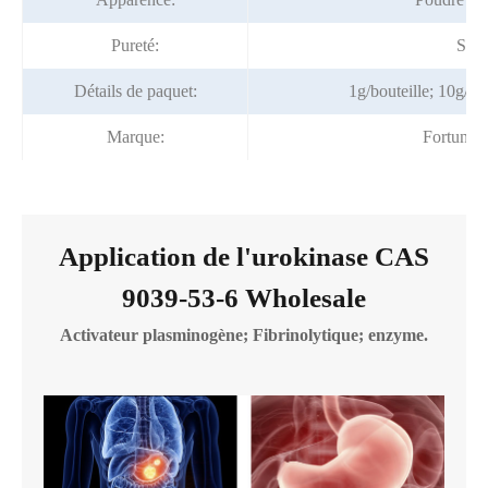
Pureté:
S/o
Détails de paquet:
1g/bouteille; 10g/s
Marque:
Fortuna
Application de l'urokinase CAS
9039-53-6 Wholesale
Activateur plasminogène; Fibrinolytique; enzyme.