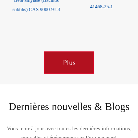
lase (Bacillus
Glucose oxydase
41468-25-1
) CAS 9000-91-3
niger) CAS
Plus
Dernières nouvelles & Blogs
Vous tenir à jour avec toutes les dernières informations,
nouvelles et événements sur Fortunachem!