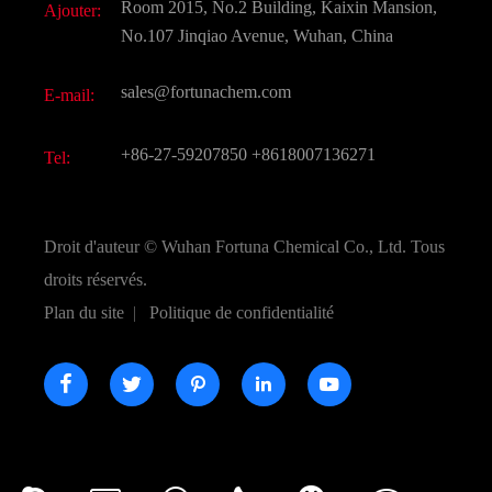
Room 2015, No.2 Building, Kaixin Mansion,
Ajouter:
Saveurs et parfums
FAQ
No.107 Jinqiao Avenue, Wuhan, China
Autres produits chimiques fins
Vidéo
sales@fortunachem.com
E-mail:
CAS chimiques
Tous les produits chimiques fins
+86-27-59207850
+8618007136271
Tel:
Droit d'auteur ©
Wuhan Fortuna Chemical Co., Ltd.
Tous
droits réservés.
Plan du site
|
Politique de confidentialité




