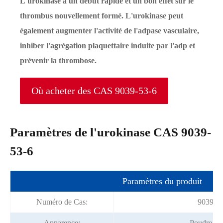
L'urokinase a un début rapide et un bon effet sur le
thrombus nouvellement formé. L'urokinase peut
également augmenter l'activité de l'adpase vasculaire,
inhiber l'agrégation plaquettaire induite par l'adp et
prévenir la thrombose.
Où acheter des CAS 9039-53-6
Paramètres de l'urokinase CAS 9039-
53-6
Paramètres du produit
Numéro de Cas:
9039-53
Apparence:
Poudre bl