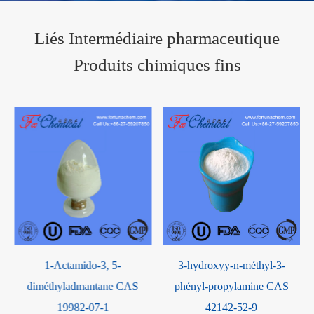
Liés Intermédiaire pharmaceutique
Produits chimiques fins
1-Actamido-3, 5-
3-hydroxyy-n-méthyl-3-
diméthyladmantane CAS
phényl-propylamine CAS
19982-07-1
42142-52-9