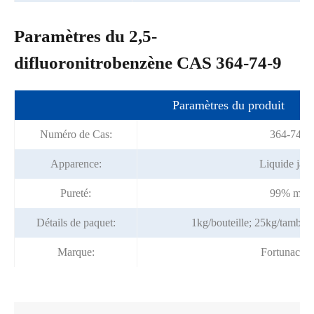
Paramètres du 2,5-
difluoronitrobenzène CAS 364-74-9
Paramètres du produit
Numéro de Cas:
364-74-9
Apparence:
Liquide jau
Pureté:
99% min
Détails de paquet:
1kg/bouteille; 25kg/tambou
Marque:
Fortunache