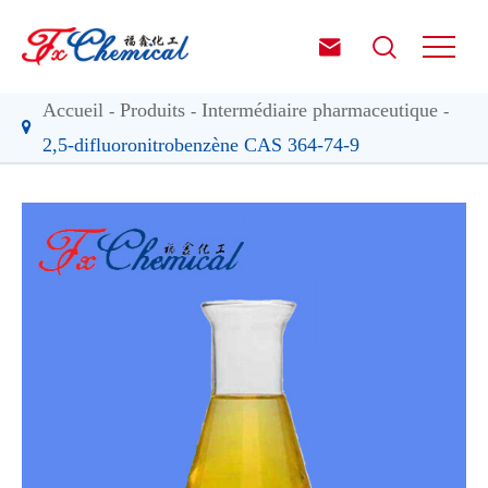


Accueil
Produits
Intermédiaire pharmaceutique
2,5-difluoronitrobenzène CAS 364-74-9