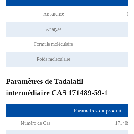
S
Apparence
Pou
Analyse
Formule moléculaire
C2
Poids moléculaire
Paramètres de Tadalafil
intermédiaire CAS 171489-59-1
Paramètres du produit
Numéro de Cas:
171489-5