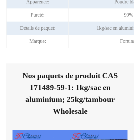
Apparence:
Poudre blanc
Pureté:
99% mi
Détails de paquet:
1kg/sac en aluminium
Marque:
Fortunac
Nos paquets de produit CAS
171489-59-1: 1kg/sac en
aluminium; 25kg/tambour
Wholesale