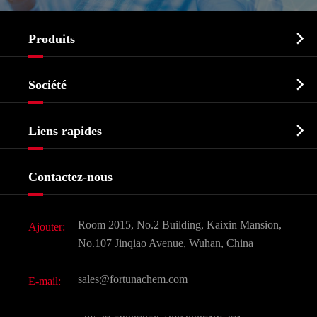

Produits
Ingrédient pharmaceutique actif API

Société
Intermédiaire pharmaceutique
Profil de l'entreprise
Biochimique

Liens rapides
Certificats et salon d'usine
Produits agrochimiques et intermédiaires
Services
Histoire de l'entreprise
Contactez-nous
Ingrédients cosmétiques
Nouvelles
Additif alimentaire et alimentaire
Télécharger Document
Room 2015, No.2 Building, Kaixin Mansion,
Ajouter:
Saveurs et parfums
FAQ
No.107 Jinqiao Avenue, Wuhan, China
Autres produits chimiques fins
Vidéo
sales@fortunachem.com
E-mail:
CAS chimiques
Tous les produits chimiques fins