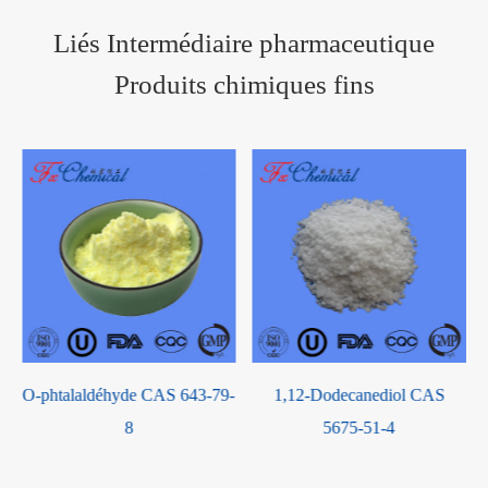
Liés Intermédiaire pharmaceutique
Produits chimiques fins
O-phtalaldéhyde CAS 643-79-
1,12-Dodecanediol CAS
8
5675-51-4