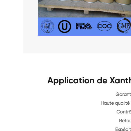
Application de Xant
Garanti
Haute qualité 
Contrô
Retou
Expédit