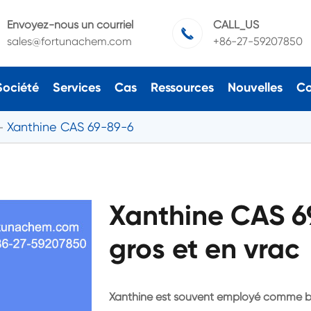
Envoyez-nous un courriel
CALL_US

sales@fortunachem.com
+86-27-59207850
Société
Services
Cas
Ressources
Nouvelles
Co
Xanthine CAS 69-89-6
Xanthine CAS 6
gros et en vrac
Xanthine est souvent employé comme bro