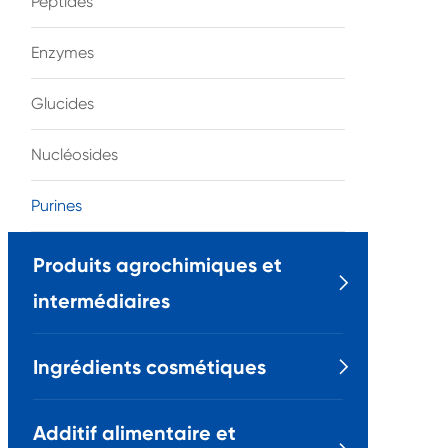
Peptides
Enzymes
Glucides
Nucléosides
Purines
Produits agrochimiques et

intermédiaires
Ingrédients cosmétiques

Additif alimentaire et