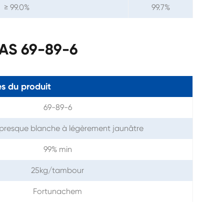
≥ 99.0%
99.7%
CAS 69-89-6
s du produit
69-89-6
presque blanche à légèrement jaunâtre
99% min
25kg/tambour
Fortunachem