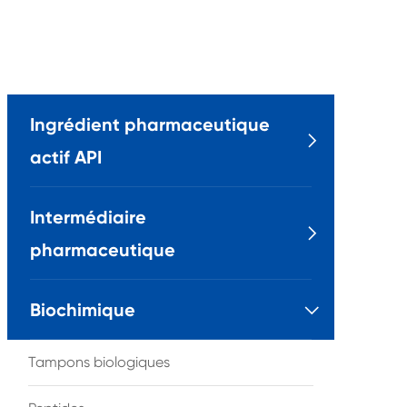
Ingrédient pharmaceutique

actif API
Intermédiaire

pharmaceutique
Biochimique

Tampons biologiques