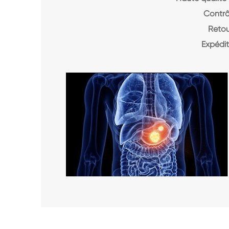
Contrô
Retou
Expédit