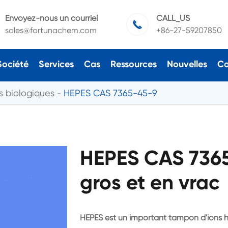
Envoyez-nous un courriel
CALL_US

sales@fortunachem.com
+86-27-59207850
Société
Services
Cas
Ressources
Nouvelles
Co
 biologiques
HEPES CAS 7365-45-9
HEPES CAS 7365
gros et en vrac
HEPES est un important tampon d'ions