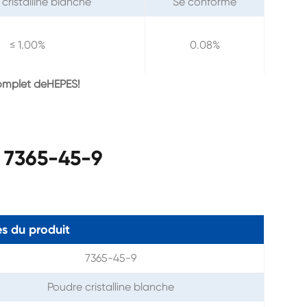
cristalline blanche
Se conforme
≤ 1.00%
0.08%
omplet de
HEPES
!
 7365-45-9
s du produit
7365-45-9
Poudre cristalline blanche