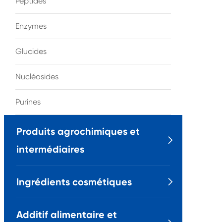
Peptides
Enzymes
Glucides
Nucléosides
Purines
Produits agrochimiques et

intermédiaires
Ingrédients cosmétiques

Additif alimentaire et