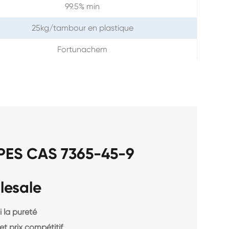
99.5% min
25kg/tambour en plastique
Fortunachem
PES CAS 7365-45-9
lesale
 la pureté
et prix compétitif