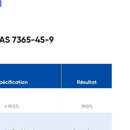
CAS 7365-45-9
pécification
Résultat
≥ 99.5%
99.8%