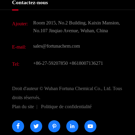
Contactez-nous
Ingrédients cosmétiques
Nouvelles
Additif alimentaire et alimentaire
Télécharger Document
Room 2015, No.2 Building, Kaixin Mansion,
Ajouter:
Saveurs et parfums
FAQ
No.107 Jinqiao Avenue, Wuhan, China
Autres produits chimiques fins
Vidéo
sales@fortunachem.com
E-mail:
CAS chimiques
Tous les produits chimiques fins
+86-27-59207850
+8618007136271
Tel:
Droit d'auteur ©
Wuhan Fortuna Chemical Co., Ltd.
Tous
droits réservés.
Plan du site
|
Politique de confidentialité




