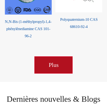
Polyquaternium-10 CAS
méthylpropyl)-1,4-
(S)-( )-1-Ami
68610-92-4
diamine CAS 101-
CAS 279
96-2
Plus
Dernières nouvelles & Blogs