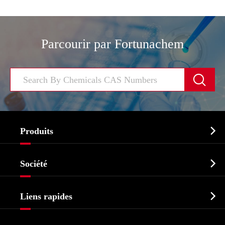
Parcourir par Fortunachem


Produits
Ingrédient pharmaceutique actif API

Société
Intermédiaire pharmaceutique
Profil de l'entreprise
Biochimique

Liens rapides
Certificats et salon d'usine
Produits agrochimiques et intermédiaires
Services
Histoire de l'entreprise