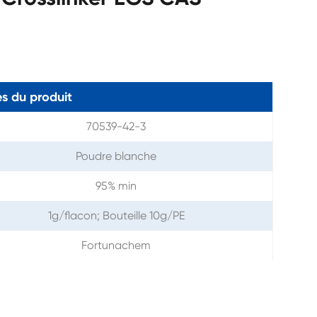
s du produit
70539-42-3
Poudre blanche
95% min
1g/flacon; Bouteille 10g/PE
Fortunachem