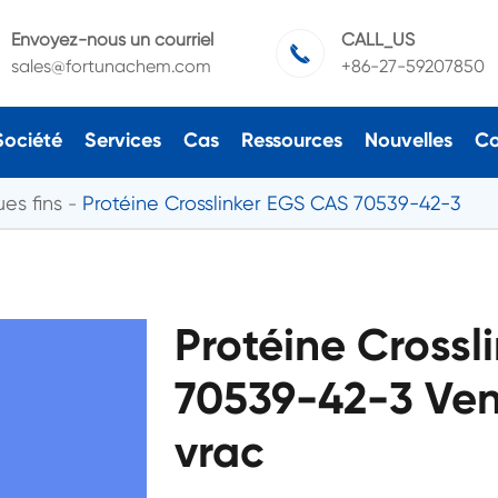
Envoyez-nous un courriel
CALL_US

sales@fortunachem.com
+86-27-59207850
Société
Services
Cas
Ressources
Nouvelles
Co
es fins
Protéine Crosslinker EGS CAS 70539-42-3
Protéine Crossl
70539-42-3 Vent
vrac