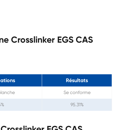
ine Crosslinker EGS CAS
cations
Résultats
blanche
Se conforme
5%
95.31%
 Crosslinker EGS CAS