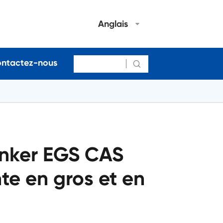
Anglais
ntactez-nous

inker EGS CAS
e en gros et en