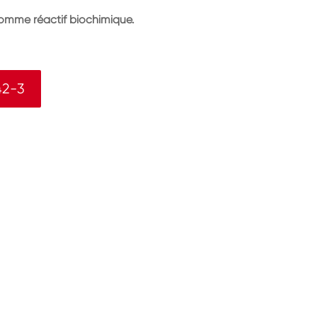
 comme réactif biochimique.
42-3