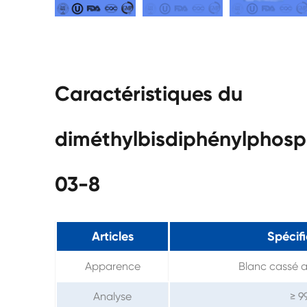
Caractéristiques du
diméthylbisdiphénylphosp
03-8
Articles
Spécif
Apparence
Blanc cassé a
Analyse
≥ 9