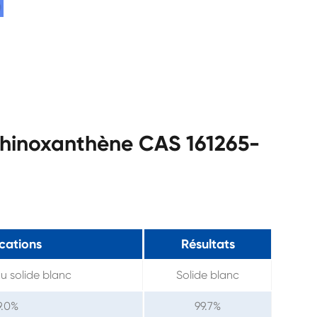
hinoxanthène CAS 161265-
ications
Résultats
u solide blanc
Solide blanc
9.0%
99.7%