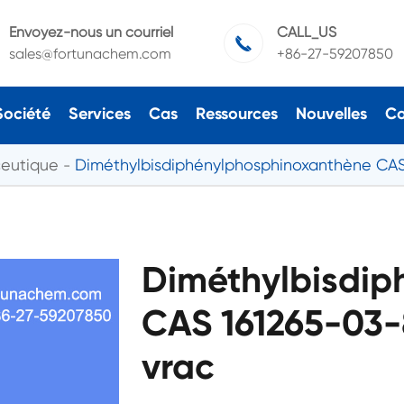
Envoyez-nous un courriel
CALL_US

sales@fortunachem.com
+86-27-59207850
Société
Services
Cas
Ressources
Nouvelles
Co
ceutique
Diméthylbisdiphénylphosphinoxanthène CAS
Diméthylbisdip
CAS 161265-03-8
vrac