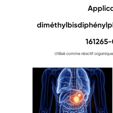
Applic
diméthylbisdiphényl
161265-
Utilisé comme réactif organiqu