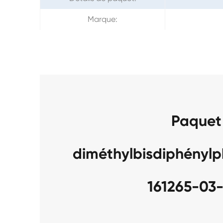
Marque:
Paquet
diméthylbisdiphényl
161265-03