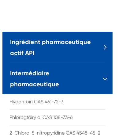
Ingrédient pharmaceutique

actif API
Intermédiaire

pharmaceutique
Hydantoin CAS 461-72-3
Phlorogfairy ol CAS 108-73-6
2-Chloro-5-nitropyridine CAS 4548-45-2