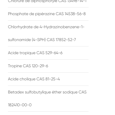
Chlorure de diphosphoryle CAS 13498-14-1
Phosphate de pipérazine CAS 14538-56-8
Chlorhydrate de 4-Hydrazinobenzene-1-
sulfonamide (4-SPH) CAS 17852-52-7
Acide tropique CAS 529-64-6
Tropine CAS 120-29-6
Acide cholique CAS 81-25-4
Betadex sulfobutylique éther sodique CAS
182410-00-0