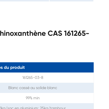
hinoxanthène CAS 161265-
s du produit
161265-03-8
Blanc cassé au solide blanc
99% min
1kg/sac en aluminium; 25kg/tambour