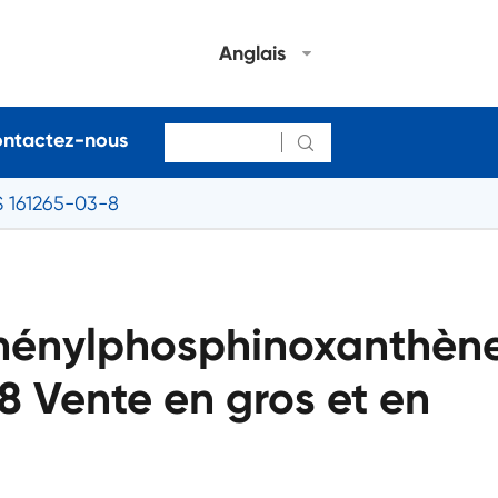
Anglais
ntactez-nous

 161265-03-8
hénylphosphinoxanthèn
 Vente en gros et en