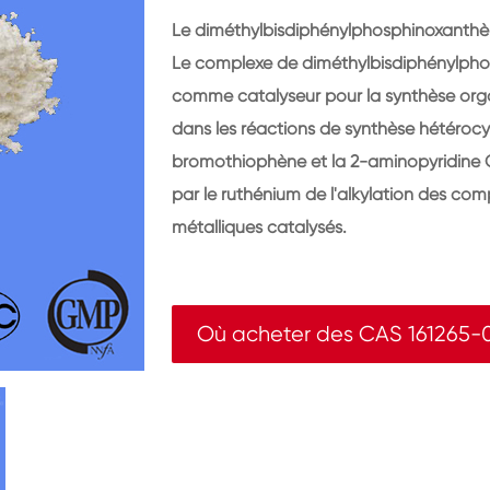
Le diméthylbisdiphénylphosphinoxanthèn
Le complexe de diméthylbisdiphénylphos
comme catalyseur pour la synthèse organ
dans les réactions de synthèse hétérocyc
bromothiophène et la 2-aminopyridine C-
par le ruthénium de l'alkylation des co
métalliques catalysés.
Où acheter des CAS 161265-