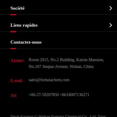
Ingrédient pharmaceutique actif API

Société
Intermédiaire pharmaceutique
Profil de l'entreprise
Biochimique

Liens rapides
Certificats et salon d'usine
Produits agrochimiques et intermédiaires
Services
Histoire de l'entreprise
Contactez-nous
Ingrédients cosmétiques
Nouvelles
Additif alimentaire et alimentaire
Télécharger Document
Room 2015, No.2 Building, Kaixin Mansion,
Ajouter:
Saveurs et parfums
FAQ
No.107 Jinqiao Avenue, Wuhan, China
Autres produits chimiques fins
Vidéo
sales@fortunachem.com
E-mail:
CAS chimiques
Tous les produits chimiques fins
+86-27-59207850
+8618007136271
Tel:
Droit d'auteur ©
Wuhan Fortuna Chemical Co., Ltd.
Tous