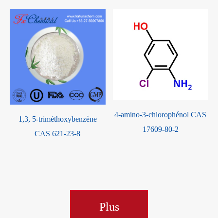
4-amino-3-chlorophénol CAS
-
1,3, 5-triméthoxybenzène
17609-80-2
CAS 621-23-8
Plus