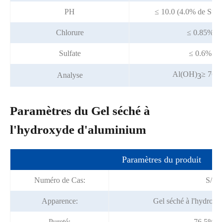
PH
≤ 10.0 (4.0% de Susp
Chlorure
≤ 0.85%
Sulfate
≤ 0.6%
Al(OH)
≥ 76.
Analyse
3
Paramètres du Gel séché à
l'hydroxyde d'aluminium
Paramètres du produit
Numéro de Cas:
S/o
Apparence:
Gel séché à l'hydrox
Pureté:
76.5% m