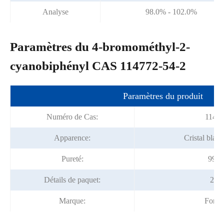
Analyse
98.0% - 102.0%
Paramètres du 4-bromométhyl-2-
cyanobiphényl CAS 114772-54-2
Paramètres du produit
Numéro de Cas:
11477
Apparence:
Cristal blanc
Pureté:
99.0
Détails de paquet:
25 k
Marque:
Fortu