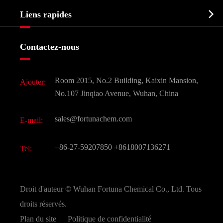
Profil de l'entreprise
Biochimique

Liens rapides
Certificats et salon d'usine
Produits agrochimiques et intermédiaires
Services
Histoire de l'entreprise
Contactez-nous
Ingrédients cosmétiques
Nouvelles
Additif alimentaire et alimentaire
Télécharger Document
Room 2015, No.2 Building, Kaixin Mansion,
Ajouter:
Saveurs et parfums
FAQ
No.107 Jinqiao Avenue, Wuhan, China
Autres produits chimiques fins
Vidéo
sales@fortunachem.com
E-mail:
CAS chimiques
Tous les produits chimiques fins
+86-27-59207850
+8618007136271
Tel:
Droit d'auteur ©
Wuhan Fortuna Chemical Co., Ltd.
Tous
droits réservés.
Plan du site
|
Politique de confidentialité