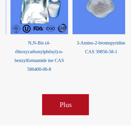
N,N-Bis (4-
3-Amino-2-bromopyridine
éthoxycarbonylphényl)-n-
CAS 39856-58-1
benzylformamide ine CAS
586400-06-8
Plus