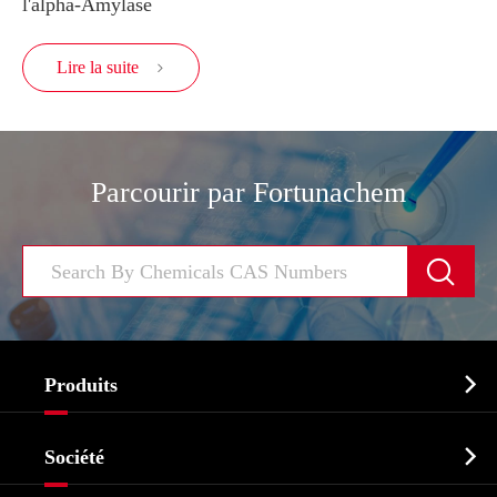
l'alpha-Amylase
Lire la suite

Parcourir par Fortunachem


Produits
Ingrédient pharmaceutique actif API

Société
Intermédiaire pharmaceutique