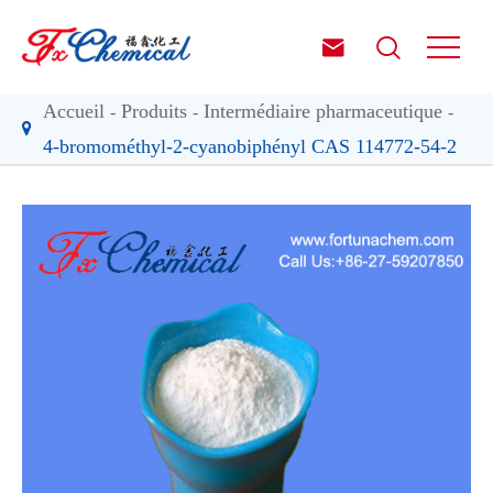


Accueil
Produits
Intermédiaire pharmaceutique
4-bromométhyl-2-cyanobiphényl CAS 114772-54-2