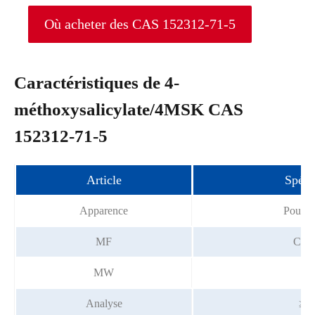
Où acheter des CAS 152312-71-5
Caractéristiques de 4-
méthoxysalicylate/4MSK CAS
152312-71-5
Article
Spéci
Apparence
Poudre
MF
C8H
MW
20
Analyse
≥ 