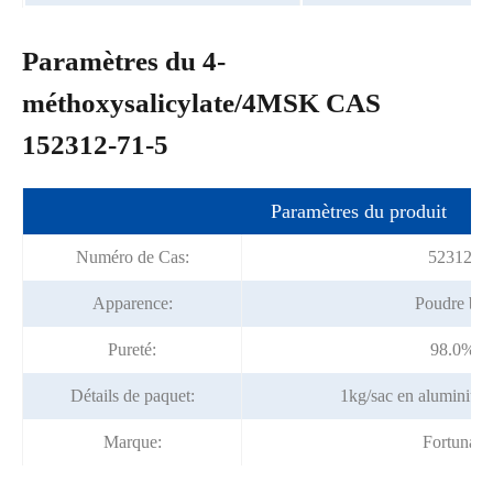
Paramètres du 4-
méthoxysalicylate/4MSK CAS
152312-71-5
Paramètres du produit
Numéro de Cas:
52312-71
Apparence:
Poudre bla
Pureté:
98.0% m
Détails de paquet:
1kg/sac en aluminium
Marque:
Fortunac