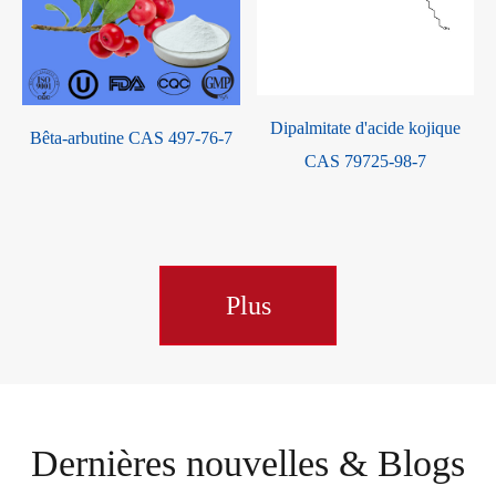
l
Dipalmitate d'acide kojique
Bêta-arbutine CAS 497-76-7
1
CAS 79725-98-7
Plus
Dernières nouvelles & Blogs