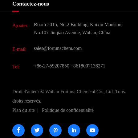
Histoire de l'entreprise
Contactez-nous
Ingrédients cosmétiques
Nouvelles
Additif alimentaire et alimentaire
Télécharger Document
Room 2015, No.2 Building, Kaixin Mansion,
Ajouter:
Saveurs et parfums
FAQ
No.107 Jinqiao Avenue, Wuhan, China
Autres produits chimiques fins
Vidéo
sales@fortunachem.com
E-mail:
CAS chimiques
Tous les produits chimiques fins
+86-27-59207850
+8618007136271
Tel:
Droit d'auteur ©
Wuhan Fortuna Chemical Co., Ltd.
Tous
droits réservés.
Plan du site
|
Politique de confidentialité




