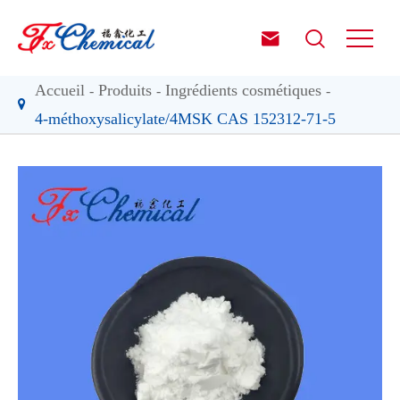


Accueil
Produits
Ingrédients cosmétiques
4-méthoxysalicylate/4MSK CAS 152312-71-5