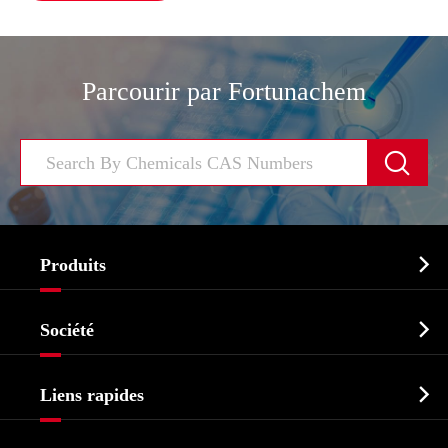
Parcourir par Fortunachem


Produits
Ingrédient pharmaceutique actif API

Société
Intermédiaire pharmaceutique
Profil de l'entreprise
Biochimique

Liens rapides
Certificats et salon d'usine
Produits agrochimiques et intermédiaires
Services