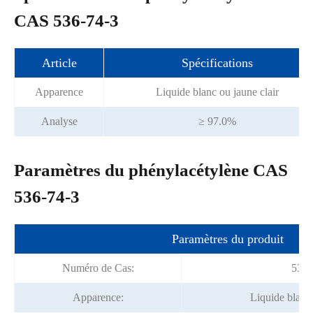
CAS 536-74-3
Article
Spécifications
Apparence
Liquide blanc ou jaune clair
Analyse
≥ 97.0%
Paramètres du phénylacétylène CAS
536-74-3
Paramètres du produit
Numéro de Cas:
536-
Apparence:
Liquide blanc 