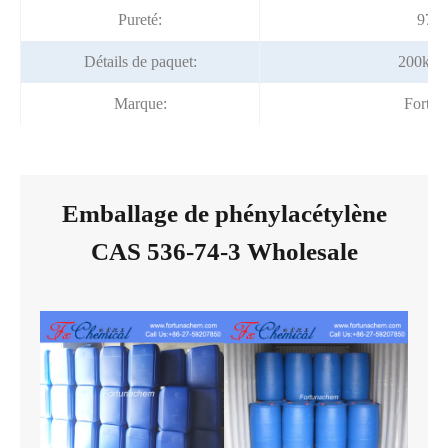
Pureté:
97%
Détails de paquet:
200kg/
Marque:
Fortu
Emballage de phénylacétylène
CAS 536-74-3 Wholesale