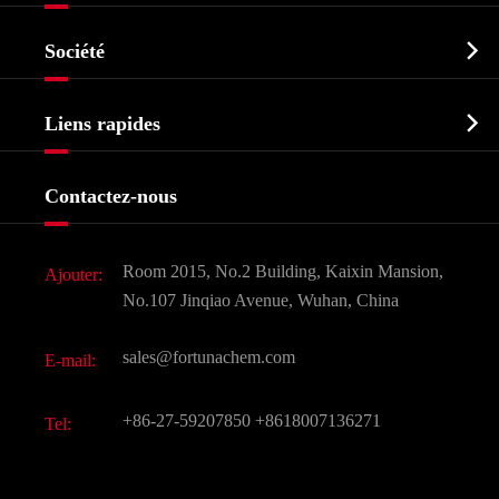
Ingrédient pharmaceutique actif API

Société
Intermédiaire pharmaceutique
Profil de l'entreprise
Biochimique

Liens rapides
Certificats et salon d'usine
Produits agrochimiques et intermédiaires
Services
Histoire de l'entreprise
Contactez-nous
Ingrédients cosmétiques
Nouvelles
Additif alimentaire et alimentaire
Télécharger Document
Room 2015, No.2 Building, Kaixin Mansion,
Ajouter:
Saveurs et parfums
FAQ
No.107 Jinqiao Avenue, Wuhan, China
Autres produits chimiques fins
Vidéo
sales@fortunachem.com
E-mail:
CAS chimiques
Tous les produits chimiques fins
+86-27-59207850
+8618007136271
Tel: