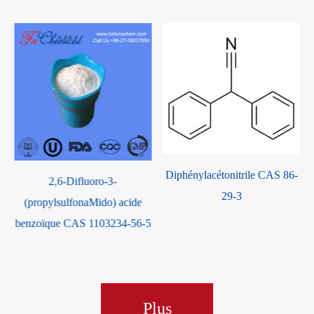
Diphénylacétonitrile CAS 86-
4,4 '-(1,3-phénylènedioxy)
29-3
dianiline CAS 2479-46-1
5
Plus