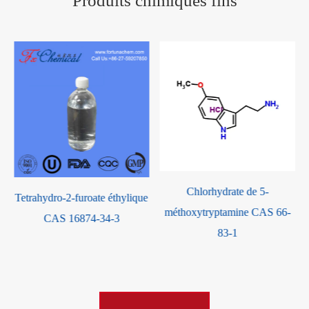
Produits chimiques fins
Chlorhydrate de 5-
Tetrahydro-2-furoate éthylique
méthoxytryptamine CAS 66-
CAS 16874-34-3
83-1