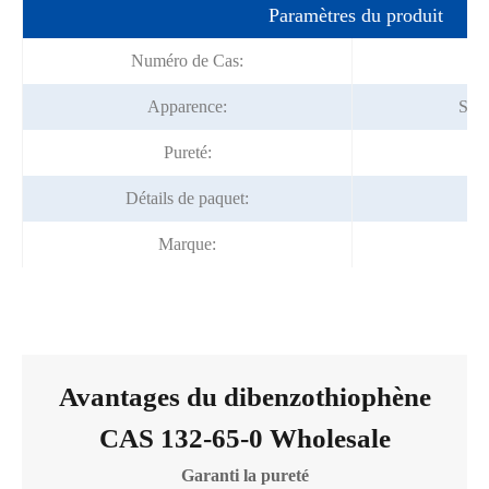
Paramètres du produit
Numéro de Cas:
Apparence:
Soli
Pureté:
Détails de paquet:
25
Marque:
F
Avantages du dibenzothiophène
CAS 132-65-0 Wholesale
Garanti la pureté