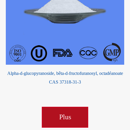
Alpha-d-glucopyranoside, bêta-d-fructofuranosyl, octadéanoate
CAS 37318-31-3
Plus