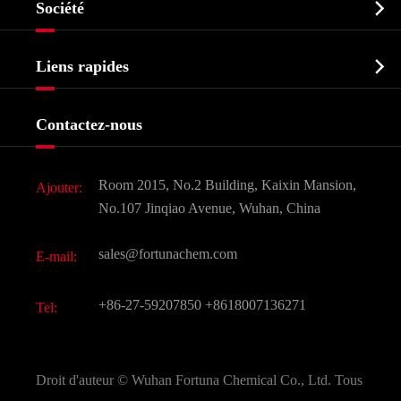

Société
Intermédiaire pharmaceutique
Profil de l'entreprise
Biochimique

Liens rapides
Certificats et salon d'usine
Produits agrochimiques et intermédiaires
Services
Histoire de l'entreprise
Contactez-nous
Ingrédients cosmétiques
Nouvelles
Additif alimentaire et alimentaire
Télécharger Document
Room 2015, No.2 Building, Kaixin Mansion,
Ajouter:
Saveurs et parfums
FAQ
No.107 Jinqiao Avenue, Wuhan, China
Autres produits chimiques fins
Vidéo
sales@fortunachem.com
E-mail:
CAS chimiques
Tous les produits chimiques fins
+86-27-59207850
+8618007136271
Tel:
Droit d'auteur ©
Wuhan Fortuna Chemical Co., Ltd.
Tous