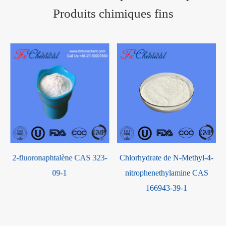
Produits chimiques fins
O
2-fluoronaphtalène CAS 323-
Chlorhydrate de N-Methyl-4-
09-1
nitrophenethylamine CAS
166943-39-1