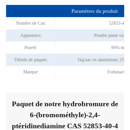
Paramètres du produit
Numéro de Cas:
52853-40-
Apparence:
Poudre jaune ou br
Pureté:
90% min
Détails de paquet:
1kg/sac en aluminium; 25kg/
Marque:
Fortunache
Paquet de notre hydrobromure de
6-(bromométhyle)-2,4-
ptéridinediamine CAS 52853-40-4