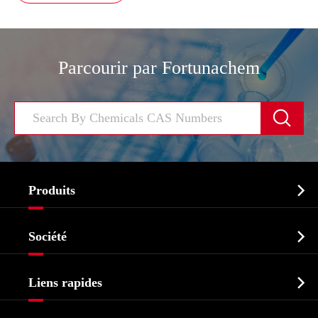
Parcourir par Fortunachem


Produits
Ingrédient pharmaceutique actif API

Société
Intermédiaire pharmaceutique
Profil de l'entreprise
Biochimique

Liens rapides
Certificats et salon d'usine
Produits agrochimiques et intermédiaires
Services