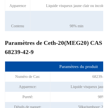
Apparence
Liquide visqueux jaune clair ou incolore
Contenu
98% min
Paramètres de Ceth-20(MEG20) CAS
68239-42-9
Paramètres du produit
Numéro de Cas:
68239-42
Apparence:
Liquide visqueux jaune c
Pureté:
98%
Détails de paquet:
50kg/tambour; 200