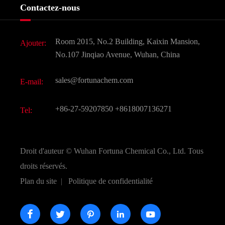
Histoire de l'entreprise
Contactez-nous
Ingrédients cosmétiques
Nouvelles
Additif alimentaire et alimentaire
Télécharger Document
Room 2015, No.2 Building, Kaixin Mansion,
Ajouter:
Saveurs et parfums
FAQ
No.107 Jinqiao Avenue, Wuhan, China
Autres produits chimiques fins
Vidéo
sales@fortunachem.com
E-mail:
CAS chimiques
Tous les produits chimiques fins
+86-27-59207850
+8618007136271
Tel:
Droit d'auteur ©
Wuhan Fortuna Chemical Co., Ltd.
Tous
droits réservés.
Plan du site
|
Politique de confidentialité




