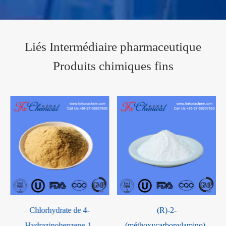
Liés Intermédiaire pharmaceutique
Produits chimiques fins
(R)-2-
Anhydride méthanesulfoniq
-
(méthoxycarbonylamino)-
CAS 7143-01-3