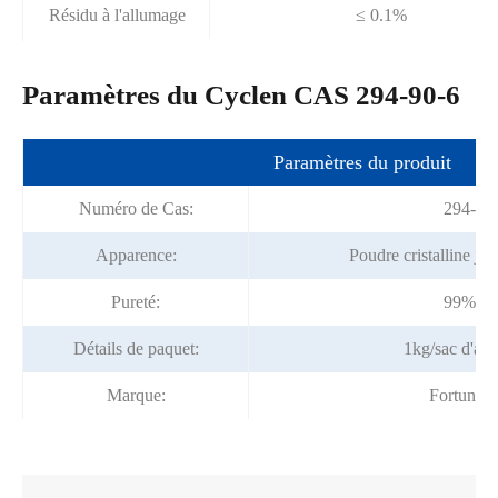
Résidu à l'allumage
≤ 0.1%
Paramètres du Cyclen CAS 294-90-6
Paramètres du produit
Numéro de Cas:
294-90
Apparence:
Poudre cristalline jau
Pureté:
99% mi
Détails de paquet:
1kg/sac d'al
Marque:
Fortunac