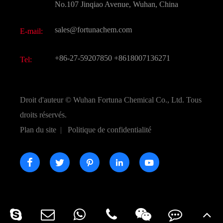
FAQ
No.107 Jinqiao Avenue, Wuhan, China
Autres produits chimiques fins
Vidéo
sales@fortunachem.com
E-mail:
CAS chimiques
Tous les produits chimiques fins
+86-27-59207850
+8618007136271
Tel:
Droit d'auteur ©
Wuhan Fortuna Chemical Co., Ltd.
Tous
droits réservés.
Plan du site
|
Politique de confidentialité




