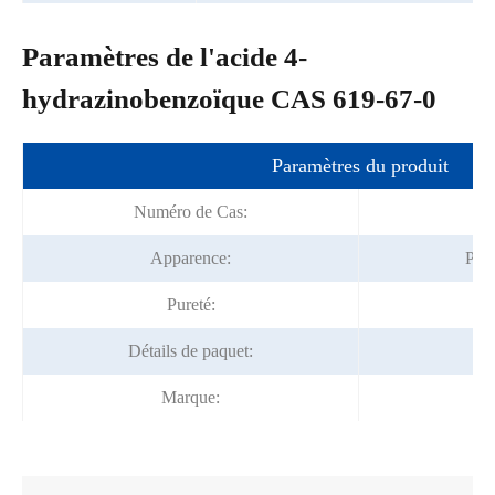
Paramètres de l'acide 4-
hydrazinobenzoïque CAS 619-67-0
Paramètres du produit
Numéro de Cas:
Apparence:
Poud
Pureté:
Détails de paquet:
25
Marque:
F