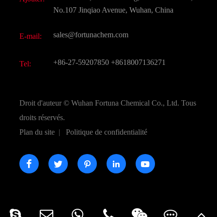
Saveurs et parfums
FAQ
No.107 Jinqiao Avenue, Wuhan, China
Autres produits chimiques fins
Vidéo
sales@fortunachem.com
E-mail:
CAS chimiques
Tous les produits chimiques fins
+86-27-59207850
+8618007136271
Tel:
Droit d'auteur ©
Wuhan Fortuna Chemical Co., Ltd.
Tous
droits réservés.
Plan du site
|
Politique de confidentialité




