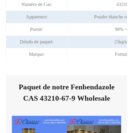
Numéro de Cas:
43210-6
Apparence:
Poudre blanche ou p
Pureté:
98% ~ 1
Détails de paquet:
25kg/tam
Marque:
Fortunac
Paquet de notre Fenbendazole
CAS 43210-67-9 Wholesale