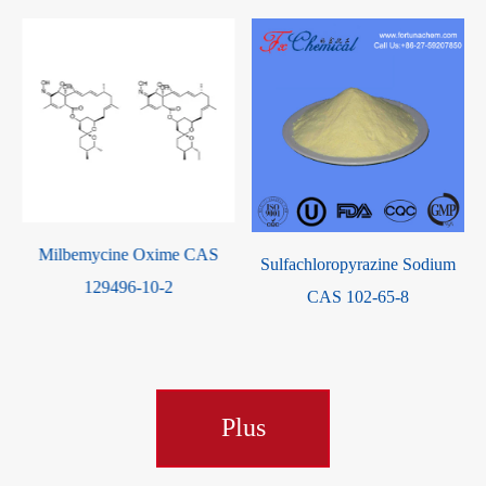
S
Sulfachloropyrazine Sodium
Nitroxinil CAS 1689-89-0
CAS 102-65-8
Plus