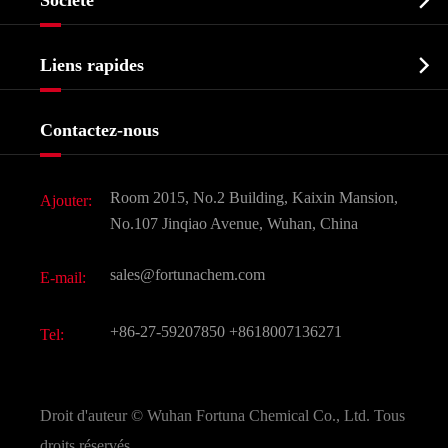

Société
Intermédiaire pharmaceutique
Profil de l'entreprise
Biochimique

Liens rapides
Certificats et salon d'usine
Produits agrochimiques et intermédiaires
Services
Histoire de l'entreprise
Contactez-nous
Ingrédients cosmétiques
Nouvelles
Additif alimentaire et alimentaire
Télécharger Document
Room 2015, No.2 Building, Kaixin Mansion,
Ajouter:
Saveurs et parfums
FAQ
No.107 Jinqiao Avenue, Wuhan, China
Autres produits chimiques fins
Vidéo
sales@fortunachem.com
E-mail:
CAS chimiques
Tous les produits chimiques fins
+86-27-59207850
+8618007136271
Tel:
Droit d'auteur ©
Wuhan Fortuna Chemical Co., Ltd.
Tous
droits réservés.