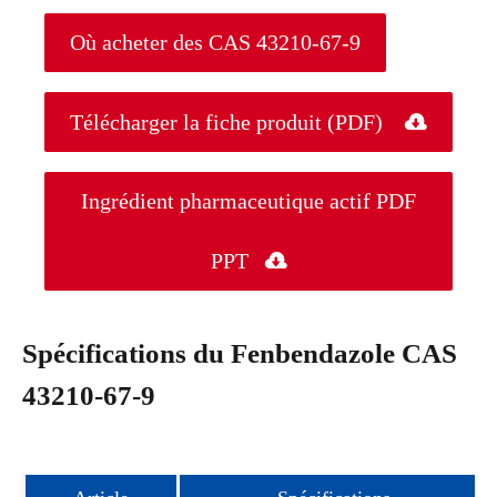
Où acheter des CAS 43210-67-9
Télécharger la fiche produit (PDF)

Ingrédient pharmaceutique actif PDF
PPT

Spécifications du Fenbendazole CAS
43210-67-9