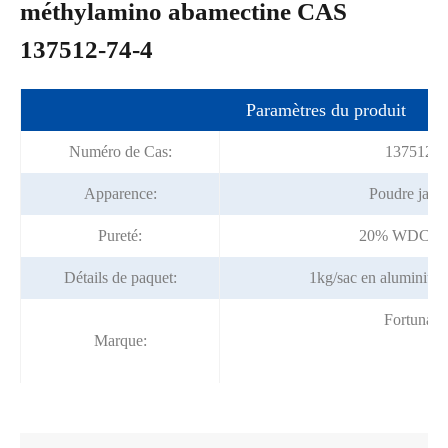
méthylamino abamectine CAS
137512-74-4
Paramètres du produit
Numéro de Cas:
137512-7
Apparence:
Poudre jaune
Pureté:
20% WDC; 7
Détails de paquet:
1kg/sac en aluminium
Fortunac
Marque: