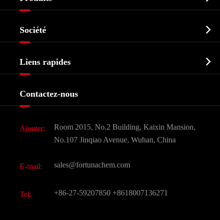
Ingrédient pharmaceutique actif API

Société
Intermédiaire pharmaceutique
Profil de l'entreprise
Biochimique

Liens rapides
Certificats et salon d'usine
Produits agrochimiques et intermédiaires
Services
Histoire de l'entreprise
Contactez-nous
Ingrédients cosmétiques
Nouvelles
Additif alimentaire et alimentaire
Télécharger Document
Room 2015, No.2 Building, Kaixin Mansion,
Ajouter:
Saveurs et parfums
FAQ
No.107 Jinqiao Avenue, Wuhan, China
Autres produits chimiques fins
Vidéo
sales@fortunachem.com
E-mail:
CAS chimiques
Tous les produits chimiques fins
+86-27-59207850
+8618007136271
Tel: