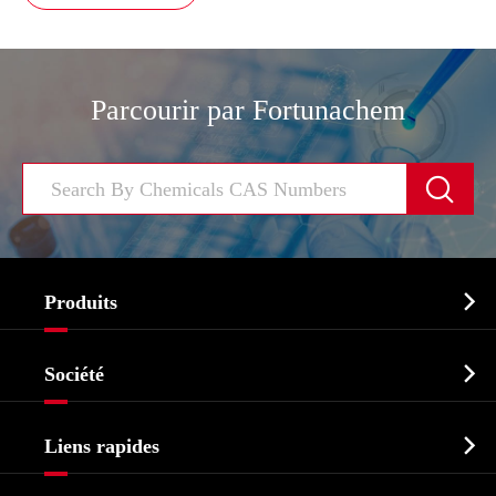
Parcourir par Fortunachem


Produits
Ingrédient pharmaceutique actif API

Société
Intermédiaire pharmaceutique
Profil de l'entreprise
Biochimique

Liens rapides
Certificats et salon d'usine
Produits agrochimiques et intermédiaires
Services