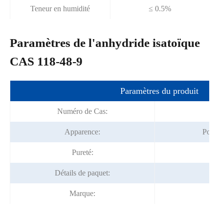
Teneur en humidité
≤ 0.5%
Paramètres de l'anhydride isatoïque
CAS 118-48-9
Paramètres du produit
Numéro de Cas:
Apparence:
Poudr
Pureté:
Détails de paquet:
Marque:
Fo