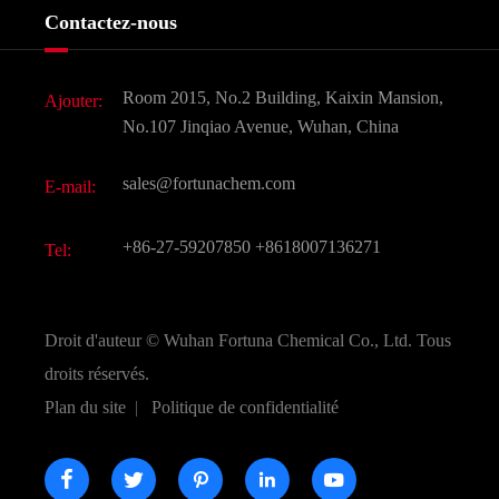
Histoire de l'entreprise
Contactez-nous
Ingrédients cosmétiques
Nouvelles
Additif alimentaire et alimentaire
Télécharger Document
Room 2015, No.2 Building, Kaixin Mansion,
Ajouter:
Saveurs et parfums
FAQ
No.107 Jinqiao Avenue, Wuhan, China
Autres produits chimiques fins
Vidéo
sales@fortunachem.com
E-mail:
CAS chimiques
Tous les produits chimiques fins
+86-27-59207850
+8618007136271
Tel:
Droit d'auteur ©
Wuhan Fortuna Chemical Co., Ltd.
Tous
droits réservés.
Plan du site
|
Politique de confidentialité




