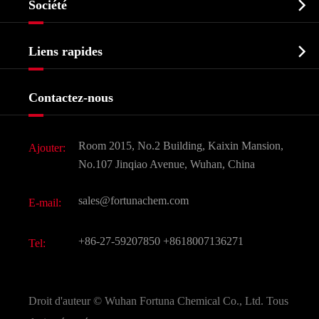

Société
Intermédiaire pharmaceutique
Profil de l'entreprise
Biochimique

Liens rapides
Certificats et salon d'usine
Produits agrochimiques et intermédiaires
Services
Histoire de l'entreprise
Contactez-nous
Ingrédients cosmétiques
Nouvelles
Additif alimentaire et alimentaire
Télécharger Document
Room 2015, No.2 Building, Kaixin Mansion,
Ajouter:
Saveurs et parfums
FAQ
No.107 Jinqiao Avenue, Wuhan, China
Autres produits chimiques fins
Vidéo
sales@fortunachem.com
E-mail:
CAS chimiques
Tous les produits chimiques fins
+86-27-59207850
+8618007136271
Tel:
Droit d'auteur ©
Wuhan Fortuna Chemical Co., Ltd.
Tous