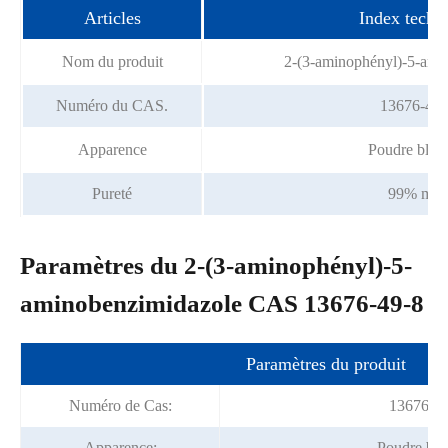
Articles
Index techn
Nom du produit
2-(3-aminophényl)-5-ami
Numéro du CAS.
13676-49-
Apparence
Poudre blan
Pureté
99% min
Paramètres du 2-(3-aminophényl)-5-
aminobenzimidazole CAS 13676-49-8
Paramètres du produit
Numéro de Cas:
13676-49
Apparence:
Poudre bla