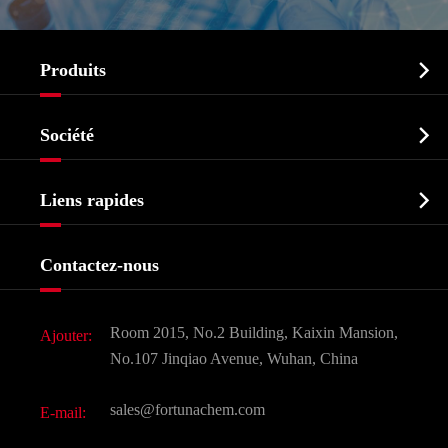

Produits
Ingrédient pharmaceutique actif API

Société
Intermédiaire pharmaceutique
Profil de l'entreprise
Biochimique

Liens rapides
Certificats et salon d'usine
Produits agrochimiques et intermédiaires
Services
Histoire de l'entreprise
Contactez-nous
Ingrédients cosmétiques
Nouvelles
Additif alimentaire et alimentaire
Télécharger Document
Room 2015, No.2 Building, Kaixin Mansion,
Ajouter:
Saveurs et parfums
FAQ
No.107 Jinqiao Avenue, Wuhan, China
Autres produits chimiques fins
Vidéo
sales@fortunachem.com
E-mail:
CAS chimiques