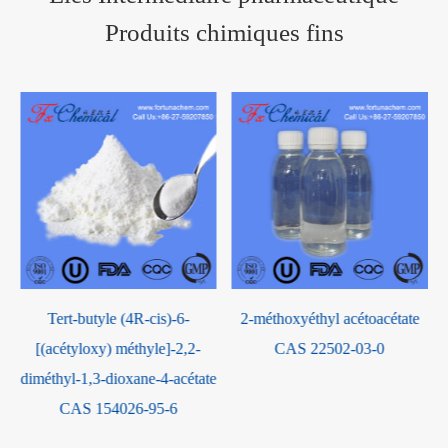
Produits chimiques fins
Tert-butyle (4R-cis)-6-
2-méthoxyéthyl acétoacétate
[(acétyloxy) méthyle]-2,2-
CAS 22502-03-0
diméthyl-1,3-dioxane-4-acétate
CAS 154026-95-6