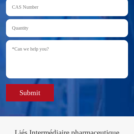
Submit
Liés Intermédiaire pharmaceutique