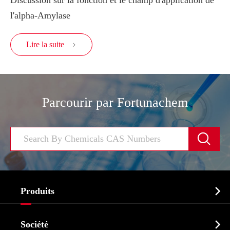
l'alpha-Amylase
Lire la suite

Parcourir par Fortunachem


Produits
Ingrédient pharmaceutique actif API

Société