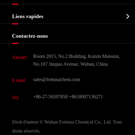
Intermédiaire pharmaceutique
Profil de l'entreprise
Biochimique

Liens rapides
Certificats et salon d'usine
Produits agrochimiques et intermédiaires
Services
Histoire de l'entreprise
Contactez-nous
Ingrédients cosmétiques
Nouvelles
Additif alimentaire et alimentaire
Télécharger Document
Room 2015, No.2 Building, Kaixin Mansion,
Ajouter:
Saveurs et parfums
FAQ
No.107 Jinqiao Avenue, Wuhan, China
Autres produits chimiques fins
Vidéo
sales@fortunachem.com
E-mail:
CAS chimiques
Tous les produits chimiques fins
+86-27-59207850
+8618007136271
Tel:
Droit d'auteur ©
Wuhan Fortuna Chemical Co., Ltd.
Tous
droits réservés.