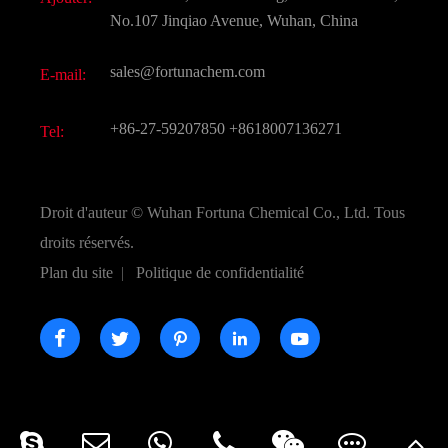
Saveurs et parfums
FAQ
No.107 Jinqiao Avenue, Wuhan, China
Autres produits chimiques fins
Vidéo
sales@fortunachem.com
E-mail:
CAS chimiques
Tous les produits chimiques fins
+86-27-59207850
+8618007136271
Tel:
Droit d'auteur ©
Wuhan Fortuna Chemical Co., Ltd.
Tous
droits réservés.
Plan du site
|
Politique de confidentialité




