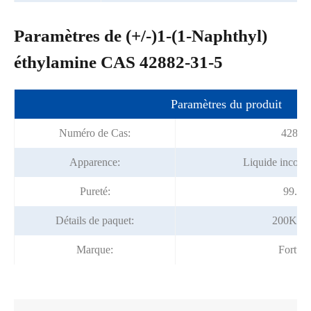
Paramètres de (+/-)1-(1-Naphthyl)
éthylamine CAS 42882-31-5
Paramètres du produit
Numéro de Cas:
42882
Apparence:
Liquide incolor
Pureté:
99.0%
Détails de paquet:
200Kg/t
Marque:
Fortun