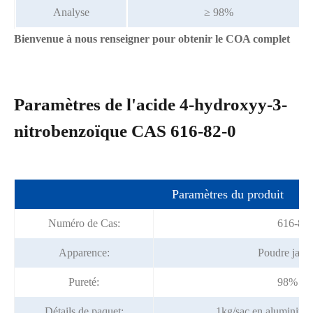
Analyse
≥ 98%
Bienvenue à nous renseigner pour obtenir le COA complet
Paramètres de l'acide 4-hydroxyy-3-
nitrobenzoïque CAS 616-82-0
Paramètres du produit
Numéro de Cas:
616-82-
Apparence:
Poudre jaune
Pureté:
98% mi
Détails de paquet:
1kg/sac en aluminium