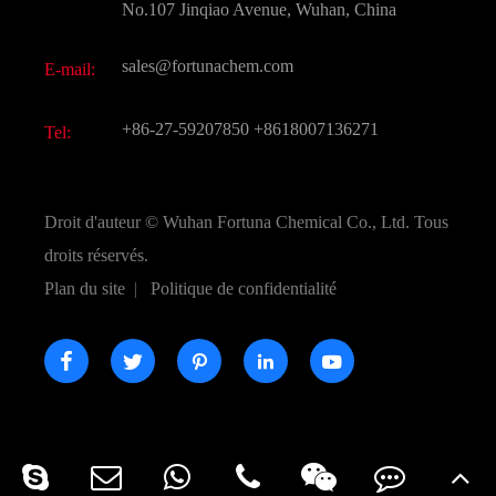
FAQ
No.107 Jinqiao Avenue, Wuhan, China
Autres produits chimiques fins
Vidéo
sales@fortunachem.com
E-mail:
CAS chimiques
Tous les produits chimiques fins
+86-27-59207850
+8618007136271
Tel:
Droit d'auteur ©
Wuhan Fortuna Chemical Co., Ltd.
Tous
droits réservés.
Plan du site
|
Politique de confidentialité




