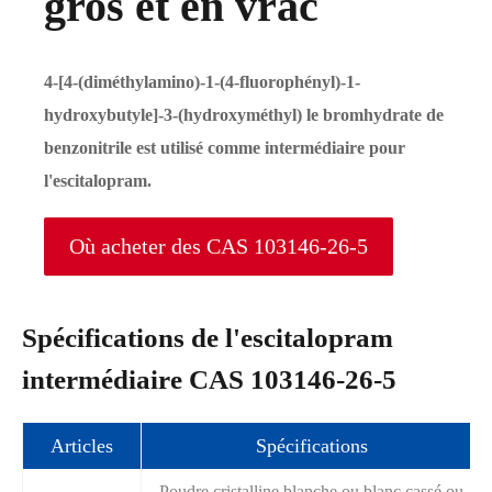
gros et en vrac
4-[4-(diméthylamino)-1-(4-fluorophényl)-1-
hydroxybutyle]-3-(hydroxyméthyl) le bromhydrate de
benzonitrile est utilisé comme intermédiaire pour
l'escitalopram.
Où acheter des CAS 103146-26-5
Spécifications de l'escitalopram
intermédiaire CAS 103146-26-5
Articles
Spécifications
Poudre cristalline blanche ou blanc cassé ou