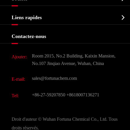
Intermédiaire pharmaceutique
Profil de l'entreprise
Biochimique

Liens rapides
Certificats et salon d'usine
Produits agrochimiques et intermédiaires
Services
Histoire de l'entreprise
Contactez-nous
Ingrédients cosmétiques
Nouvelles
Additif alimentaire et alimentaire
Télécharger Document
Room 2015, No.2 Building, Kaixin Mansion,
Ajouter:
Saveurs et parfums
FAQ
No.107 Jinqiao Avenue, Wuhan, China
Autres produits chimiques fins
Vidéo
sales@fortunachem.com
E-mail:
CAS chimiques
Tous les produits chimiques fins
+86-27-59207850
+8618007136271
Tel:
Droit d'auteur ©
Wuhan Fortuna Chemical Co., Ltd.
Tous
droits réservés.