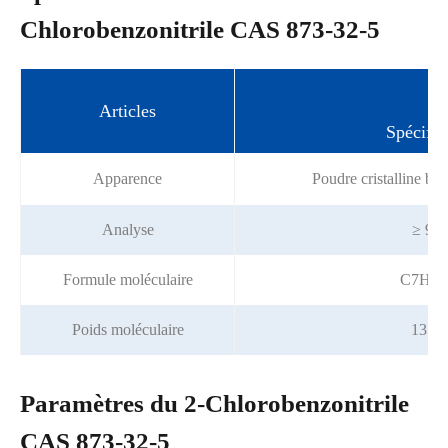
Chlorobenzonitrile CAS 873-32-5
Articles
Spécific
Apparence
Poudre cristalline bla
Analyse
≥ 99
Formule moléculaire
C7H4C
Poids moléculaire
137.5
Paramètres du 2-Chlorobenzonitrile
CAS 873-32-5