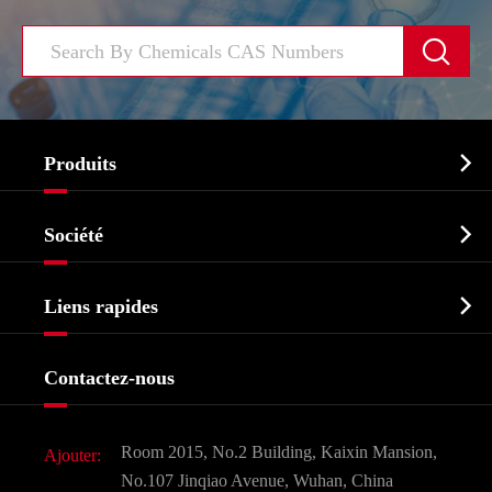


Produits
Ingrédient pharmaceutique actif API

Société
Intermédiaire pharmaceutique
Profil de l'entreprise
Biochimique

Liens rapides
Certificats et salon d'usine
Produits agrochimiques et intermédiaires
Services
Histoire de l'entreprise
Contactez-nous
Ingrédients cosmétiques
Nouvelles
Additif alimentaire et alimentaire
Télécharger Document
Room 2015, No.2 Building, Kaixin Mansion,
Ajouter:
Saveurs et parfums
FAQ
No.107 Jinqiao Avenue, Wuhan, China