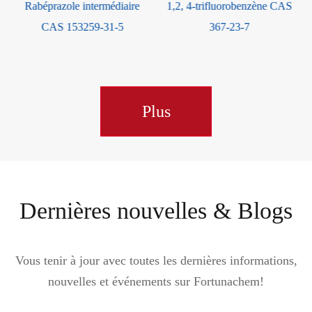
e
1,2, 4-trifluorobenzène CAS
disulfonamide CAS 121-30-2
367-23-7
Plus
Dernières nouvelles & Blogs
Vous tenir à jour avec toutes les dernières informations,
nouvelles et événements sur Fortunachem!