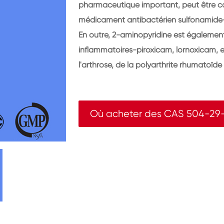
pharmaceutique important, peut être c
médicament antibactérien sulfonamide-s
En outre, 2-aminopyridine est également 
inflammatoires-piroxicam, lornoxicam, 
l'arthrose, de la polyarthrite rhumatoïde
Où acheter des CAS 504-29