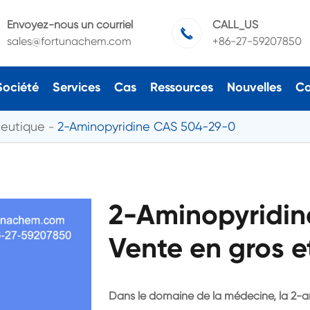
Envoyez-nous un courriel
CALL_US

sales@fortunachem.com
+86-27-59207850
Société
Services
Cas
Ressources
Nouvelles
Co
ceutique
2-Aminopyridine CAS 504-29-0
2-Aminopyridi
Vente en gros e
Dans le domaine de la médecine, la 2-am