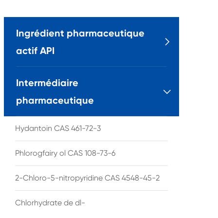
Ingrédient pharmaceutique

actif API
Intermédiaire

pharmaceutique
Hydantoin CAS 461-72-3
Phlorogfairy ol CAS 108-73-6
2-Chloro-5-nitropyridine CAS 4548-45-2
Chlorhydrate de dl-