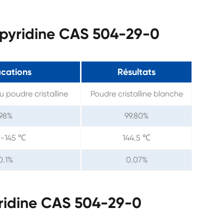
opyridine CAS 504-29-0
ications
Résultats
u poudre cristalline
Poudre cristalline blanche
 98%
99.80%
℃-145 ℃
144.5 ℃
0.1%
0.07%
ridine CAS 504-29-0