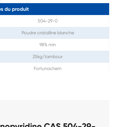
s du produit
504-29-0
Poudre cristalline blanche
98% min
25kg/tambour
Fortunachem
inopyridine CAS 504-29-