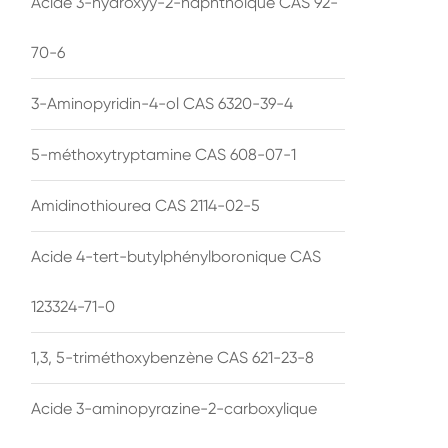
Acide 3-hydroxyy-2-naphthoïque CAS 92-
70-6
3-Aminopyridin-4-ol CAS 6320-39-4
5-méthoxytryptamine CAS 608-07-1
Amidinothiourea CAS 2114-02-5
Acide 4-tert-butylphénylboronique CAS
123324-71-0
1,3, 5-triméthoxybenzène CAS 621-23-8
Acide 3-aminopyrazine-2-carboxylique