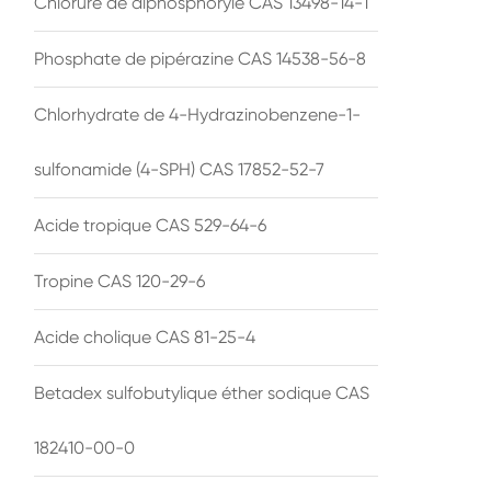
Chlorure de diphosphoryle CAS 13498-14-1
Phosphate de pipérazine CAS 14538-56-8
Chlorhydrate de 4-Hydrazinobenzene-1-
sulfonamide (4-SPH) CAS 17852-52-7
Acide tropique CAS 529-64-6
Tropine CAS 120-29-6
Acide cholique CAS 81-25-4
Betadex sulfobutylique éther sodique CAS
182410-00-0