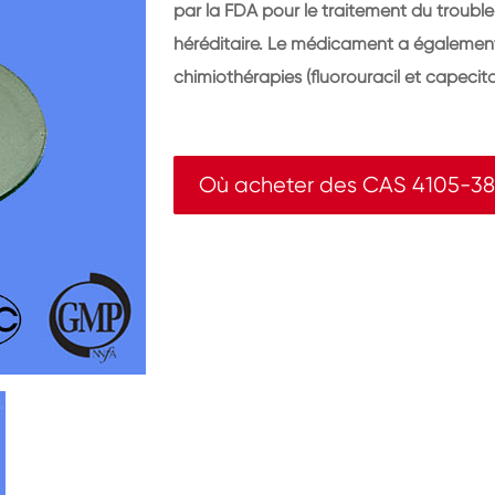
par la FDA pour le traitement du trouble
héréditaire. Le médicament a également
chimiothérapies (fluorouracil et capecita
Où acheter des CAS 4105-3