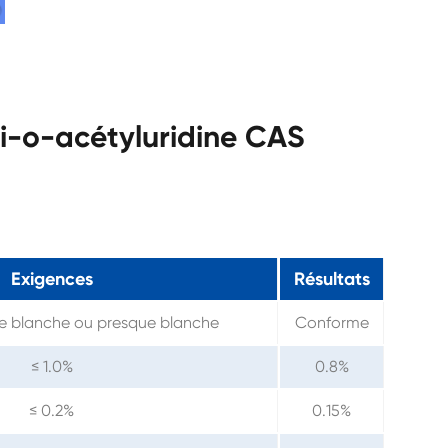
tri-o-acétyluridine CAS
Exigences
Résultats
ine blanche ou presque blanche
Conforme
≤ 1.0%
0.8%
≤ 0.2%
0.15%