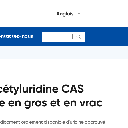
Anglais
ntactez-nous

-acétyluridine CAS
 en gros et en vrac
-médicament oralement disponible d'uridine approuvé