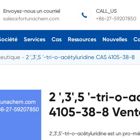
Envoyez-nous un courriel
CALL_US

sales@fortunachem.com
+86-27-59207850
Société
Services
Cas
Ressources
Nouvelles
Co
ceutique
2 ',3',5 '-tri-o-acétyluridine CAS 4105-38-8
2 ',3',5 '-tri-o
4105-38-8 Vente
2',3',5'-tri-o-acétyluridine est un pro