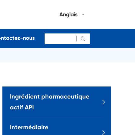
Anglais
ntactez-nous

Ingrédient pharmaceutique

actif API
Intermédiaire
