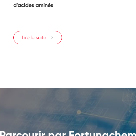
d'acides aminés
Lire la suite

Parcourir par Fortunache