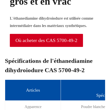
gros et en vrac
L'éthanediamine dihydroiodure est utilisée comme
intermédiaire dans les matériaux synthétiques.
Où acheter des CAS 5700-49-2
Spécifications de l'éthanediamine
dihydroiodure CAS 5700-49-2
Articles
Spécifi
Apparence
Poudre blanche à 