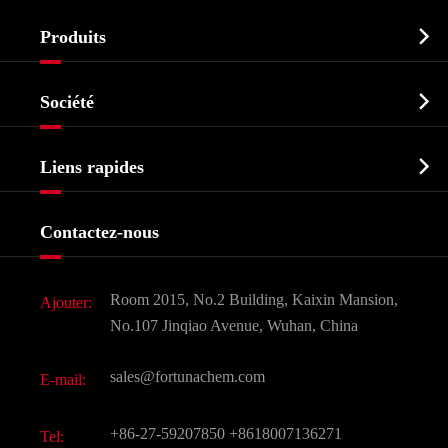

Produits
Ingrédient pharmaceutique actif API

Société
Intermédiaire pharmaceutique
Profil de l'entreprise
Biochimique

Liens rapides
Certificats et salon d'usine
Produits agrochimiques et intermédiaires
Services
Histoire de l'entreprise
Contactez-nous
Ingrédients cosmétiques
Nouvelles
Additif alimentaire et alimentaire
Télécharger Document
Room 2015, No.2 Building, Kaixin Mansion,
Ajouter:
Saveurs et parfums
FAQ
No.107 Jinqiao Avenue, Wuhan, China
Autres produits chimiques fins
Vidéo
sales@fortunachem.com
E-mail:
CAS chimiques
Tous les produits chimiques fins
+86-27-59207850
+8618007136271
Tel: