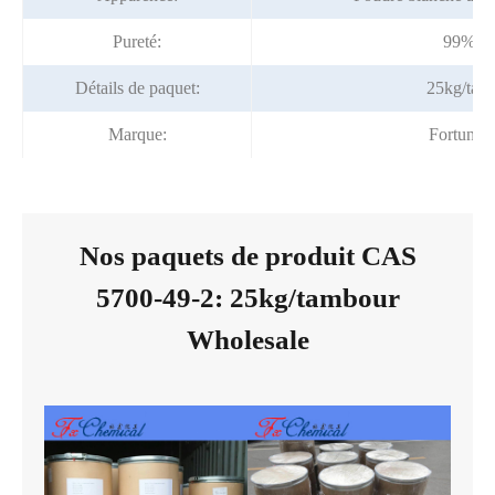
Pureté:
99% m
Détails de paquet:
25kg/tam
Marque:
Fortuna
Nos paquets de produit CAS
5700-49-2: 25kg/tambour
Wholesale