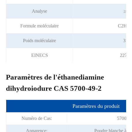
Analyse
≥ 9
Formule moléculaire
C2H10
Poids moléculaire
315.
EINECS
227-1
Paramètres de l'éthanediamine
dihydroiodure CAS 5700-49-2
Paramètres du produit
Numéro de Cas:
5700-49
Apparence:
Poudre blanche à lé