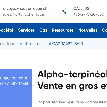
Envoyez-nous un courriel
CALL_US

sales@fortunachem.com
+86-27-59207850
Société
Services
Cas
Ressources
Nouvelles
Co
ceutique
Alpha-terpinéol CAS 10482-56-1
Alpha-terpinéo
Vente en gros e
L'alpha-terpinéol est utilisé comme int