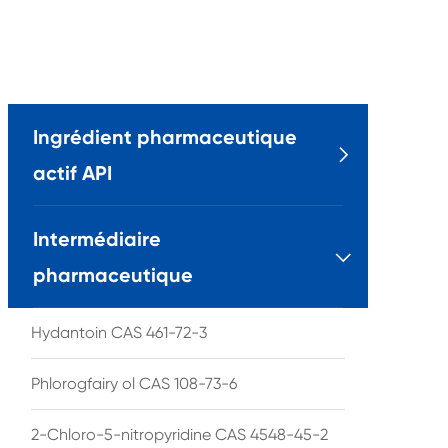
Ingrédient pharmaceutique

actif API
Intermédiaire

pharmaceutique
Hydantoin CAS 461-72-3
Phlorogfairy ol CAS 108-73-6
2-Chloro-5-nitropyridine CAS 4548-45-2