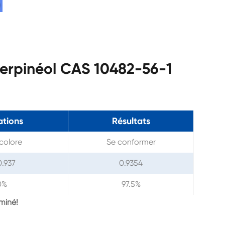
-terpinéol CAS 10482-56-1
ations
Résultats
ncolore
Se conformer
0.937
0.9354
0%
97.5%
miné!