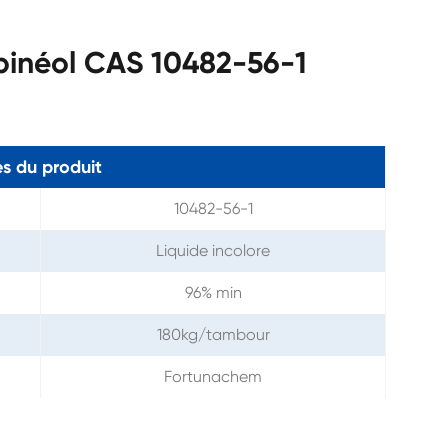
pinéol CAS 10482-56-1
s du produit
10482-56-1
Liquide incolore
96% min
180kg/tambour
Fortunachem