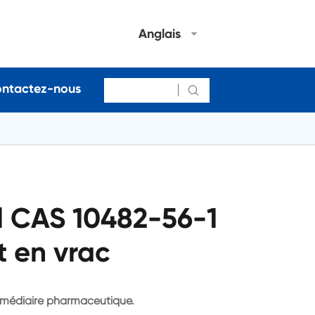
Anglais
ntactez-nous

l CAS 10482-56-1
t en vrac
ermédiaire pharmaceutique.