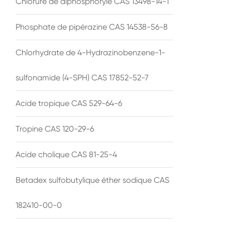
Chlorure de diphosphoryle CAS 13498-14-1
Phosphate de pipérazine CAS 14538-56-8
Chlorhydrate de 4-Hydrazinobenzene-1-
sulfonamide (4-SPH) CAS 17852-52-7
Acide tropique CAS 529-64-6
Tropine CAS 120-29-6
Acide cholique CAS 81-25-4
Betadex sulfobutylique éther sodique CAS
182410-00-0