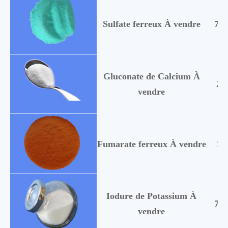
Sulfate ferreux À vendre
778
Gluconate de Calcium À
29
vendre
Fumarate ferreux À vendre
14
Iodure de Potassium À
768
vendre