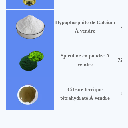
Hypophosphite de Calcium
778
À vendre
Spiruline en poudre À
7244
vendre
Citrate ferrique
233
tétrahydraté À vendre