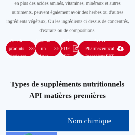
en plus des acides aminés, vitamines, minéraux et autres
nutriments, peuvent également avoir des herbes ou d'autres
ingrédients végétaux, Ou les ingrédients ci-dessus de concentrés,
d'extraits ou de compositions.
Plus de
Obtenir
API
Active


produits
un
PDF
Pharmaceutical
chimiques
devis
PPT
Ingredient PPT
Types de suppléments nutritionnels
API matières premières
Nom chimique