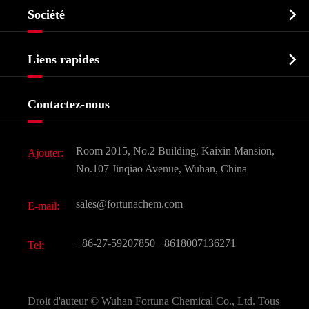

Société
Intermédiaire pharmaceutique
Profil de l'entreprise
Biochimique

Liens rapides
Certificats et salon d'usine
Produits agrochimiques et intermédiaires
Services
Histoire de l'entreprise
Contactez-nous
Ingrédients cosmétiques
Nouvelles
Additif alimentaire et alimentaire
Télécharger Document
Room 2015, No.2 Building, Kaixin Mansion,
Ajouter:
Saveurs et parfums
FAQ
No.107 Jinqiao Avenue, Wuhan, China
Autres produits chimiques fins
Vidéo
sales@fortunachem.com
E-mail:
CAS chimiques
Tous les produits chimiques fins
+86-27-59207850
+8618007136271
Tel:
Droit d'auteur ©
Wuhan Fortuna Chemical Co., Ltd.
Tous