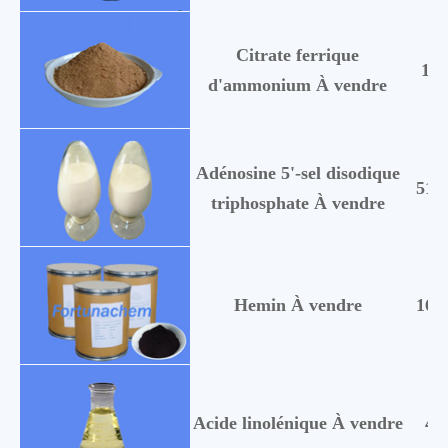
Citrate ferrique
118
d'ammonium À vendre
Adénosine 5'-sel disodique
519
triphosphate À vendre
Hemin À vendre
160
Acide linolénique À vendre
46