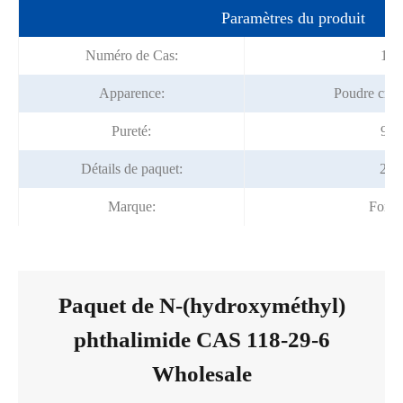
Paramètres du produit
Numéro de Cas:
118
Apparence:
Poudre crist
Pureté:
99%
Détails de paquet:
25 
Marque:
Fortu
Paquet de N-(hydroxyméthyl)
phthalimide CAS 118-29-6
Wholesale