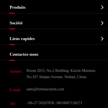

Produits
Ingrédient pharmaceutique actif API

Société
Intermédiaire pharmaceutique
Profil de l'entreprise
Biochimique

Liens rapides
Certificats et salon d'usine
Produits agrochimiques et intermédiaires
Services
Histoire de l'entreprise
Contactez-nous
Ingrédients cosmétiques
Nouvelles
Additif alimentaire et alimentaire
Télécharger Document
Room 2015, No.2 Building, Kaixin Mansion,
Ajouter:
Saveurs et parfums
FAQ
No.107 Jinqiao Avenue, Wuhan, China
Autres produits chimiques fins
Vidéo
sales@fortunachem.com
E-mail:
CAS chimiques
Tous les produits chimiques fins
+86-27-59207850
+8618007136271
Tel: