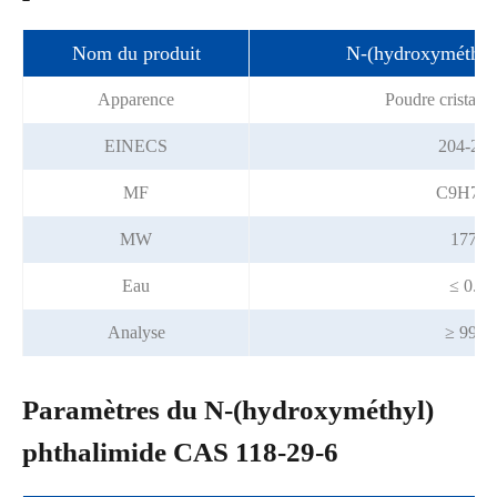
Nom du produit
N-(hydroxyméthyl)
Apparence
Poudre cristalli
EINECS
204-241
MF
C9H7N
MW
177.1
Eau
≤ 0.5
Analyse
≥ 99.0
Paramètres du N-(hydroxyméthyl)
phthalimide CAS 118-29-6