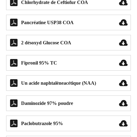


Chlorhydrate de Ceftiofur COA


Pancréatine USP38 COA


2 désoxyd Glucose COA


Fipronil 95% TC


Un acide naphtalèneacétique (NAA)


Daminozide 97% poudre


Paclobutrazole 95%