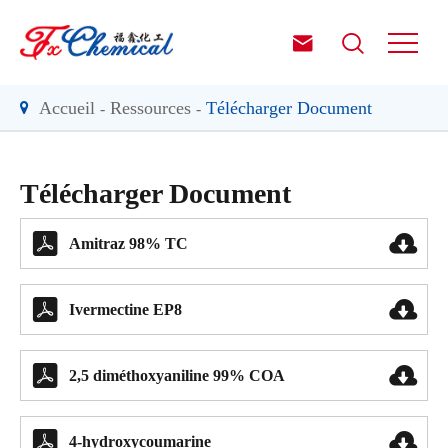


Accueil
Ressources
Télécharger Document
Télécharger Document


Amitraz 98% TC


Ivermectine EP8


2,5 diméthoxyaniline 99% COA


4-hydroxycoumarine