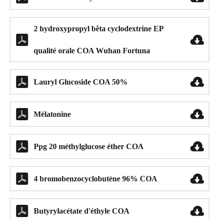
2 hydroxypropyl bêta cyclodextrine EP


qualité orale COA Wuhan Fortuna


Lauryl Glucoside COA 50%


Mélatonine


Ppg 20 méthylglucose éther COA


4 bromobenzocyclobutène 96% COA


Butyrylacétate d'éthyle COA