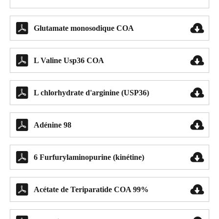


Glutamate monosodique COA


L Valine Usp36 COA


L chlorhydrate d'arginine (USP36)


Adénine 98


6 Furfurylaminopurine (kinétine)


Acétate de Teriparatide COA 99%