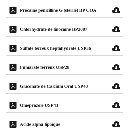


Procaïne pénicilline G (stérile) BP COA


Chlorhydrate de linocaïne BP2007


Sulfate ferreux heptahydraté USP36


Fumarate ferreux USP28


Gluconate de Calcium Oral USP40


Oméprazole USP43


Acide alpha-lipoïque