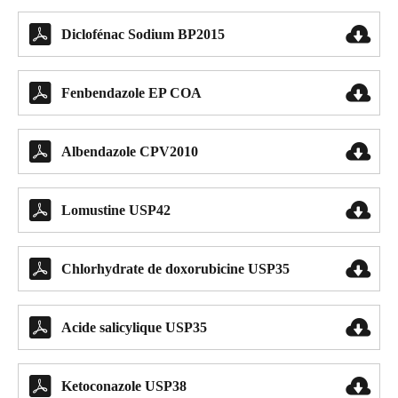


Diclofénac Sodium BP2015


Fenbendazole EP COA


Albendazole CPV2010


Lomustine USP42


Chlorhydrate de doxorubicine USP35


Acide salicylique USP35


Ketoconazole USP38