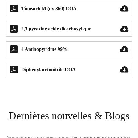


Tinosorb M (uv 360) COA


2,3 pyrazine acide dicarboxylique


4 Aminopyridine 99%


Diphénylacétonitrile COA
Dernières nouvelles & Blogs
Vous tenir à jour avec toutes les dernières informations,