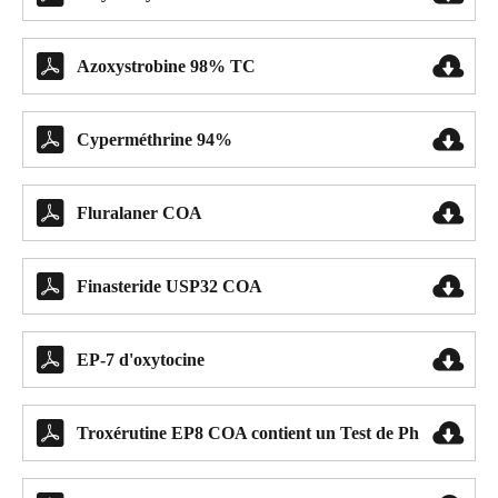


Azoxystrobine 98% TC


Cyperméthrine 94%


Fluralaner COA


Finasteride USP32 COA


EP-7 d'oxytocine


Troxérutine EP8 COA contient un Test de Ph