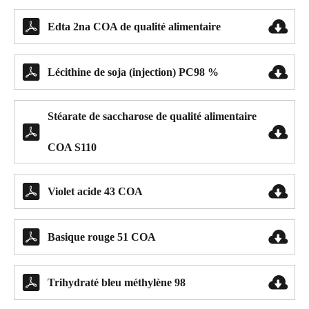


Edta 2na COA de qualité alimentaire


Lécithine de soja (injection) PC98 %
Stéarate de saccharose de qualité alimentaire


COA S110


Violet acide 43 COA


Basique rouge 51 COA


Trihydraté bleu méthylène 98