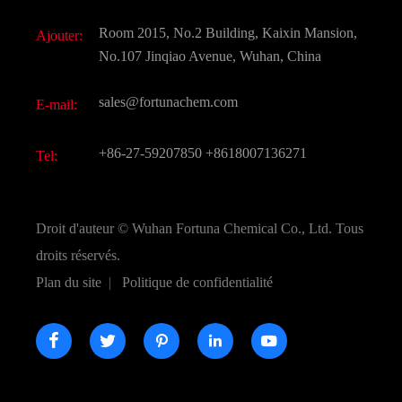
Additif alimentaire et alimentaire
Télécharger Document
Room 2015, No.2 Building, Kaixin Mansion,
Ajouter:
Saveurs et parfums
FAQ
No.107 Jinqiao Avenue, Wuhan, China
Autres produits chimiques fins
Vidéo
sales@fortunachem.com
E-mail:
CAS chimiques
Tous les produits chimiques fins
+86-27-59207850
+8618007136271
Tel:
Droit d'auteur ©
Wuhan Fortuna Chemical Co., Ltd.
Tous
droits réservés.
Plan du site
|
Politique de confidentialité




