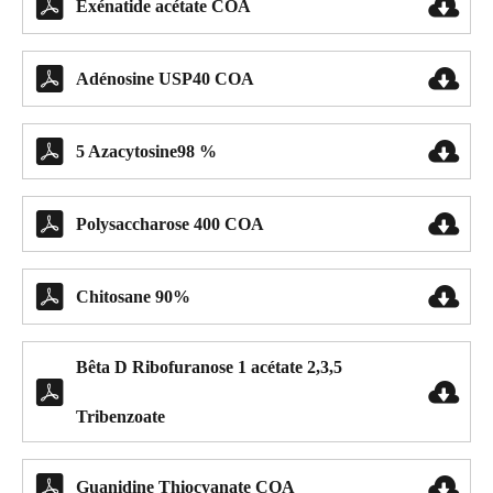


Exénatide acétate COA


Adénosine USP40 COA


5 Azacytosine98 %


Polysaccharose 400 COA


Chitosane 90%
Bêta D Ribofuranose 1 acétate 2,3,5


Tribenzoate


Guanidine Thiocyanate COA