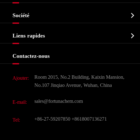
Ingrédient pharmaceutique actif API

Société
Intermédiaire pharmaceutique
Profil de l'entreprise
Biochimique

Liens rapides
Certificats et salon d'usine
Produits agrochimiques et intermédiaires
Services
Histoire de l'entreprise
Contactez-nous
Ingrédients cosmétiques
Nouvelles
Additif alimentaire et alimentaire
Télécharger Document
Room 2015, No.2 Building, Kaixin Mansion,
Ajouter:
Saveurs et parfums
FAQ
No.107 Jinqiao Avenue, Wuhan, China
Autres produits chimiques fins
Vidéo
sales@fortunachem.com
E-mail:
CAS chimiques
Tous les produits chimiques fins
+86-27-59207850
+8618007136271
Tel: