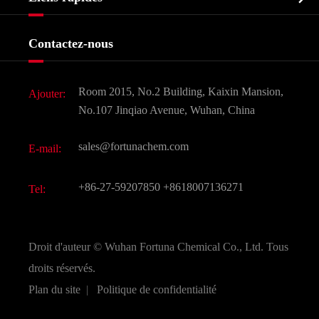
Certificats et salon d'usine
Produits agrochimiques et intermédiaires
Services
Histoire de l'entreprise
Contactez-nous
Ingrédients cosmétiques
Nouvelles
Additif alimentaire et alimentaire
Télécharger Document
Room 2015, No.2 Building, Kaixin Mansion,
Ajouter:
Saveurs et parfums
FAQ
No.107 Jinqiao Avenue, Wuhan, China
Autres produits chimiques fins
Vidéo
sales@fortunachem.com
E-mail:
CAS chimiques
Tous les produits chimiques fins
+86-27-59207850
+8618007136271
Tel:
Droit d'auteur ©
Wuhan Fortuna Chemical Co., Ltd.
Tous
droits réservés.
Plan du site
|
Politique de confidentialité