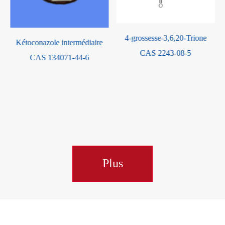
4-grossesse-3,6,20-Trione
Poly(oxy-1, 2-éthanediyl).
CAS 2243-08-5
Alpha.-hydro-.omega.-
hydroxy-, éther avec d-
glucopyranoside méthylique
(4:1) CAS 53026-67-8
Plus