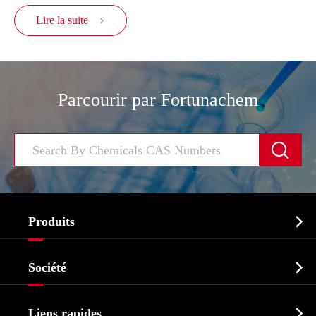
Lire la suite

Parcourir par Fortunachem


Produits
Ingrédient pharmaceutique actif API

Société
Intermédiaire pharmaceutique
Profil de l'entreprise
Biochimique

Liens rapides