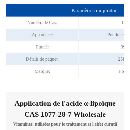
Paramètres du produit
Numéro de Cas:
1077
Apparence:
Poudre crista
Pureté:
99 ~
Détails de paquet:
25kg/
Marque:
Fortu
Application de l'acide α-lipoïque
CAS 1077-28-7 Wholesale
Vitamines, utilisées pour le traitement et l'effet curatif