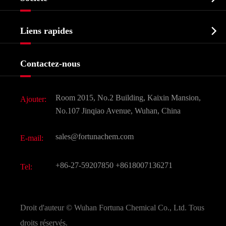
Intermédiaire pharmaceutique
Profil de l'entreprise
Biochimique

Liens rapides
Certificats et salon d'usine
Produits agrochimiques et intermédiaires
Services
Histoire de l'entreprise
Contactez-nous
Ingrédients cosmétiques
Nouvelles
Additif alimentaire et alimentaire
Télécharger Document
Room 2015, No.2 Building, Kaixin Mansion,
Ajouter:
Saveurs et parfums
FAQ
No.107 Jinqiao Avenue, Wuhan, China
Autres produits chimiques fins
Vidéo
sales@fortunachem.com
E-mail:
CAS chimiques
Tous les produits chimiques fins
+86-27-59207850
+8618007136271
Tel:
Droit d'auteur ©
Wuhan Fortuna Chemical Co., Ltd.
Tous
droits réservés.