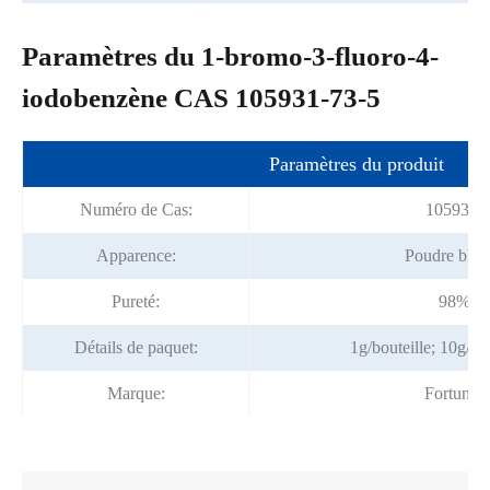
Paramètres du 1-bromo-3-fluoro-4-
iodobenzène CAS 105931-73-5
Paramètres du produit
Numéro de Cas:
105931-
Apparence:
Poudre blan
Pureté:
98% m
Détails de paquet:
1g/bouteille; 10g/s
Marque:
Fortuna