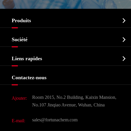

Produits
Ingrédient pharmaceutique actif API

Société
Intermédiaire pharmaceutique
Profil de l'entreprise
Biochimique

Liens rapides
Certificats et salon d'usine
Produits agrochimiques et intermédiaires
Services
Histoire de l'entreprise
Contactez-nous
Ingrédients cosmétiques
Nouvelles
Additif alimentaire et alimentaire
Télécharger Document
Room 2015, No.2 Building, Kaixin Mansion,
Ajouter:
Saveurs et parfums
FAQ
No.107 Jinqiao Avenue, Wuhan, China
Autres produits chimiques fins
Vidéo
sales@fortunachem.com
E-mail:
CAS chimiques