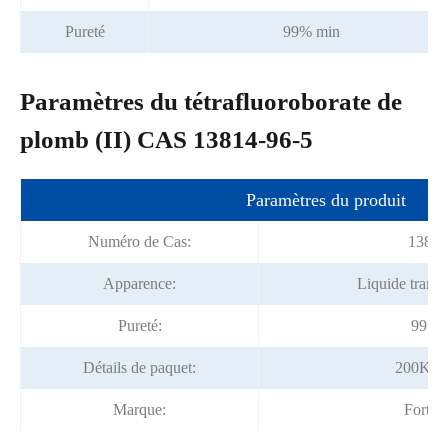
Pureté
99% min
Paramètres du tétrafluoroborate de
plomb (II) CAS 13814-96-5
Paramètres du produit
Numéro de Cas:
13814
Apparence:
Liquide transp
Pureté:
99.0
Détails de paquet:
200Kg/
Marque:
Fortu