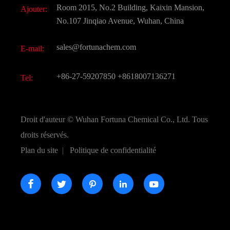
Télécharger Document
Room 2015, No.2 Building, Kaixin Mansion,
Ajouter:
Saveurs et parfums
FAQ
No.107 Jinqiao Avenue, Wuhan, China
Autres produits chimiques fins
Vidéo
sales@fortunachem.com
E-mail:
CAS chimiques
Tous les produits chimiques fins
+86-27-59207850
+8618007136271
Tel:
Droit d'auteur ©
Wuhan Fortuna Chemical Co., Ltd.
Tous
droits réservés.
Plan du site
|
Politique de confidentialité




