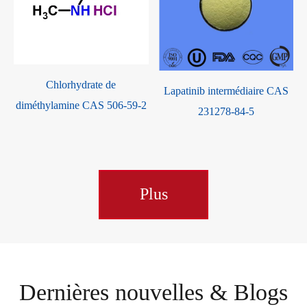
-
Chlorhydrate de
Lapatinib intermédiaire CAS
diméthylamine CAS 506-59-2
231278-84-5
Plus
Dernières nouvelles & Blogs