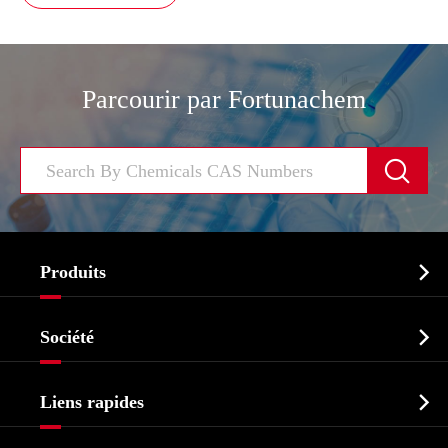
Parcourir par Fortunachem


Produits
Ingrédient pharmaceutique actif API

Société
Intermédiaire pharmaceutique
Profil de l'entreprise
Biochimique

Liens rapides
Certificats et salon d'usine
Produits agrochimiques et intermédiaires
Services