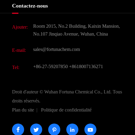
Histoire de l'entreprise
Contactez-nous
Ingrédients cosmétiques
Nouvelles
Additif alimentaire et alimentaire
Télécharger Document
Room 2015, No.2 Building, Kaixin Mansion,
Ajouter:
Saveurs et parfums
FAQ
No.107 Jinqiao Avenue, Wuhan, China
Autres produits chimiques fins
Vidéo
sales@fortunachem.com
E-mail:
CAS chimiques
Tous les produits chimiques fins
+86-27-59207850
+8618007136271
Tel:
Droit d'auteur ©
Wuhan Fortuna Chemical Co., Ltd.
Tous
droits réservés.
Plan du site
|
Politique de confidentialité




