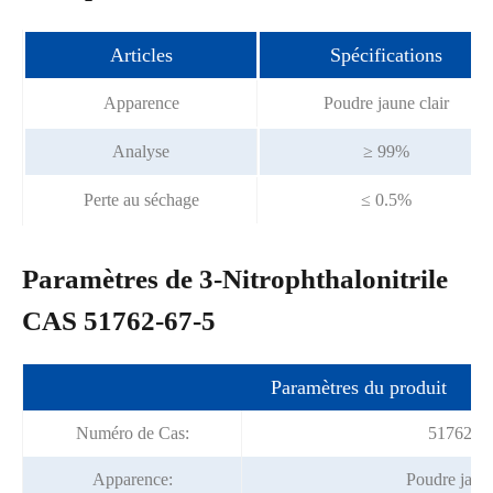
Articles
Spécifications
Apparence
Poudre jaune clair
Analyse
≥ 99%
Perte au séchage
≤ 0.5%
Paramètres de 3-Nitrophthalonitrile
CAS 51762-67-5
Paramètres du produit
Numéro de Cas:
51762-67
Apparence:
Poudre jaune