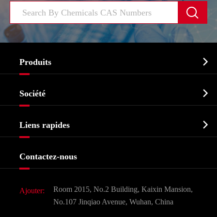


Produits
Ingrédient pharmaceutique actif API

Société
Intermédiaire pharmaceutique
Profil de l'entreprise
Biochimique

Liens rapides
Certificats et salon d'usine
Produits agrochimiques et intermédiaires
Services
Histoire de l'entreprise
Contactez-nous
Ingrédients cosmétiques
Nouvelles
Additif alimentaire et alimentaire
Télécharger Document
Room 2015, No.2 Building, Kaixin Mansion,
Ajouter:
Saveurs et parfums
FAQ
No.107 Jinqiao Avenue, Wuhan, China
Autres produits chimiques fins