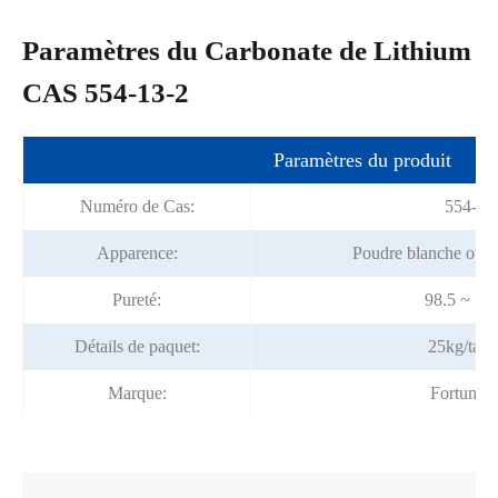
Paramètres du Carbonate de Lithium
CAS 554-13-2
Paramètres du produit
Numéro de Cas:
554-13
Apparence:
Poudre blanche ou p
Pureté:
98.5 ~ 10
Détails de paquet:
25kg/tam
Marque:
Fortunac