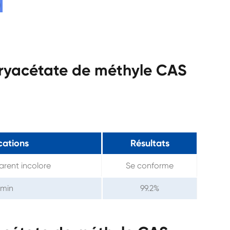
tyryacétate de méthyle CAS
cations
Résultats
arent incolore
Se conforme
 min
99.2%