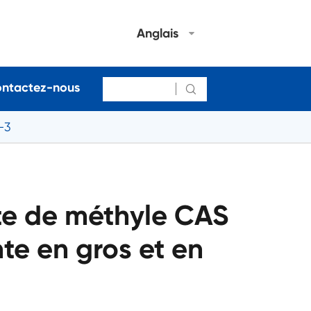
Anglais
ntactez-nous

-3
te de méthyle CAS
te en gros et en