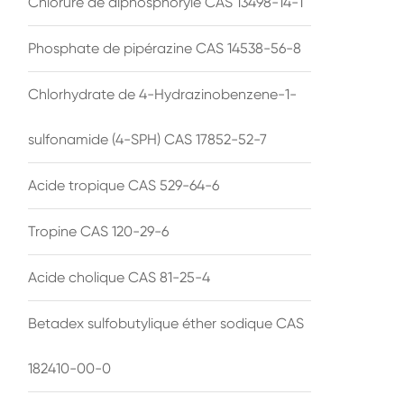
Chlorure de diphosphoryle CAS 13498-14-1
Phosphate de pipérazine CAS 14538-56-8
Chlorhydrate de 4-Hydrazinobenzene-1-
sulfonamide (4-SPH) CAS 17852-52-7
Acide tropique CAS 529-64-6
Tropine CAS 120-29-6
Acide cholique CAS 81-25-4
Betadex sulfobutylique éther sodique CAS
182410-00-0