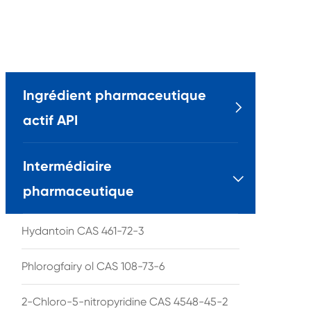
Ingrédient pharmaceutique

actif API
Intermédiaire

pharmaceutique
Hydantoin CAS 461-72-3
Phlorogfairy ol CAS 108-73-6
2-Chloro-5-nitropyridine CAS 4548-45-2