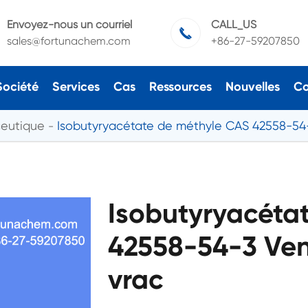
Envoyez-nous un courriel
CALL_US

sales@fortunachem.com
+86-27-59207850
Société
Services
Cas
Ressources
Nouvelles
Co
ceutique
Isobutyryacétate de méthyle CAS 42558-54
Isobutyryacéta
42558-54-3 Ven
vrac