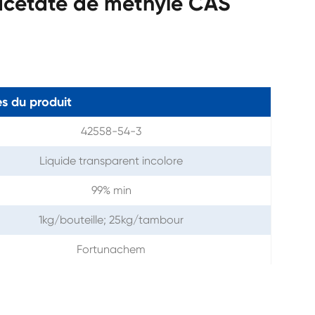
yacétate de méthyle CAS
s du produit
42558-54-3
Liquide transparent incolore
99% min
1kg/bouteille; 25kg/tambour
Fortunachem