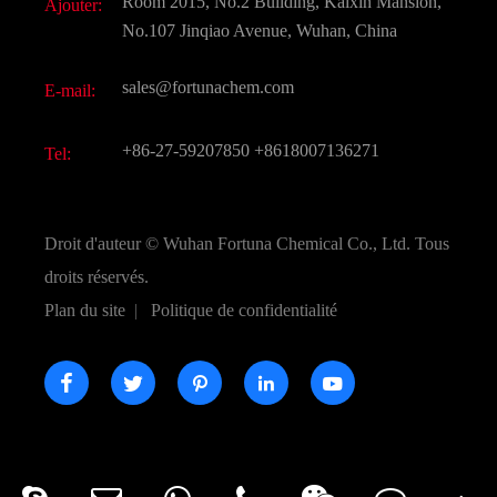
Room 2015, No.2 Building, Kaixin Mansion,
Ajouter:
Saveurs et parfums
FAQ
No.107 Jinqiao Avenue, Wuhan, China
Autres produits chimiques fins
Vidéo
sales@fortunachem.com
E-mail:
CAS chimiques
Tous les produits chimiques fins
+86-27-59207850
+8618007136271
Tel:
Droit d'auteur ©
Wuhan Fortuna Chemical Co., Ltd.
Tous
droits réservés.
Plan du site
|
Politique de confidentialité




