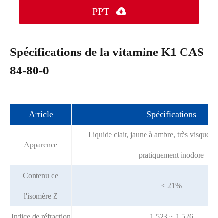
PPT

Spécifications de la vitamine K1 CAS
84-80-0
Article
Spécifications
Liquide clair, jaune à ambre, très visqueu
Apparence
pratiquement inodore
Contenu de
≤ 21%
l'isomère Z
Indice de réfraction
1.523 ~ 1.526