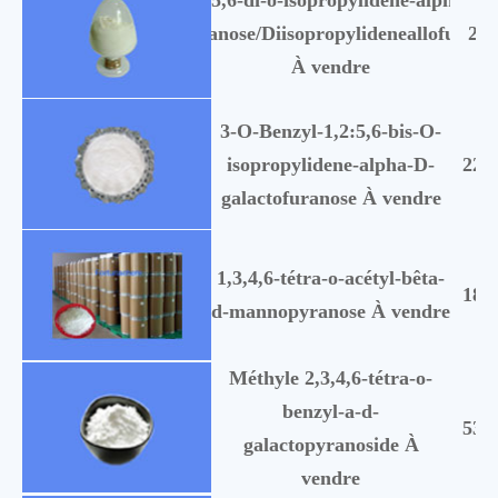
1,2: 5,6-di-o-isopropylidene-alpha-d-
allofuranose/Diisopropylideneallofurano
259
À vendre
3-O-Benzyl-1,2:5,6-bis-O-
isopropylidene-alpha-D-
223
galactofuranose À vendre
1,3,4,6-tétra-o-acétyl-bêta-
189
d-mannopyranose À vendre
Méthyle 2,3,4,6-tétra-o-
benzyl-a-d-
530
galactopyranoside À
vendre