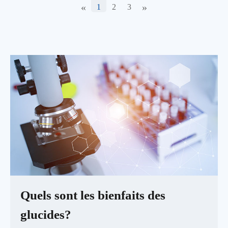
«
»
1
2
3
Quels sont les bienfaits des
glucides?