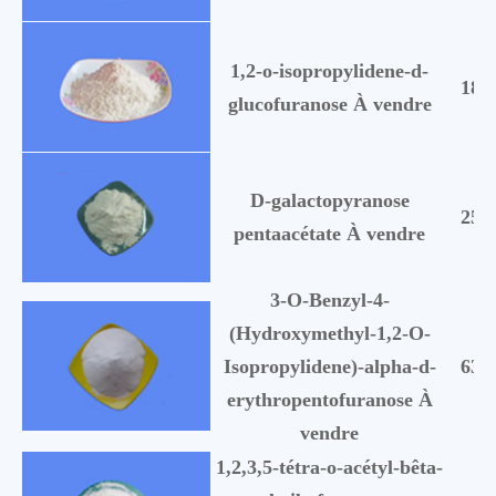
1,2-o-isopropylidene-d-
185
glucofuranose À vendre
D-galactopyranose
258
pentaacétate À vendre
3-O-Benzyl-4-
(Hydroxymethyl-1,2-O-
Isopropylidene)-alpha-d-
635
erythropentofuranose À
vendre
1,2,3,5-tétra-o-acétyl-bêta-