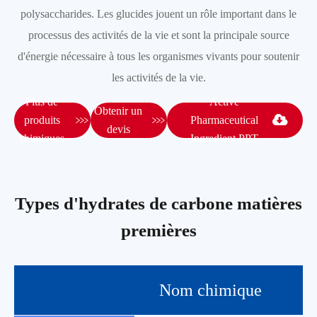
polysaccharides. Les glucides jouent un rôle important dans le
processus des activités de la vie et sont la principale source
d'énergie nécessaire à tous les organismes vivants pour soutenir
les activités de la vie.
Plus de
Active
Obtenir un


produits
Pharmaceutical
devis
chimiques
Ingredient PPT
Types d'hydrates de carbone matières
premières
Nom chimique