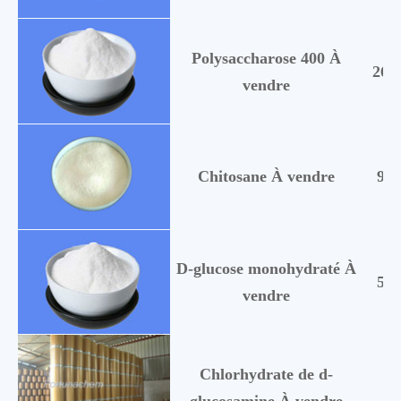
Polysaccharose 400 À
268
vendre
Chitosane À vendre
901
D-glucose monohydraté À
599
vendre
Chlorhydrate de d-
66
glucosamine À vendre