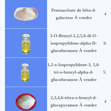
Pentaacétate de bêta-d-
416
galactose À vendre
3-O-Benzyl-1,2,5,6-di-O-
isopropylidene-alpha-D-
186
glucofuranose À vendre
1,2-o-Isopropylidene-3, 5,6-
tri-o-benzyl-alpha-d-
539
glucofuranose À vendre
2,3,4,6-tétra-o-benzyl-d-
413
glucopyranose À vendre