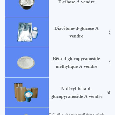
D-ribose À vendre
50
Diacétone-d-glucose À
58
vendre
Bêta-d-glucopyranoside
70
méthylique À vendre
N-décyl-bêta-d-
588
glucopyranoside À vendre