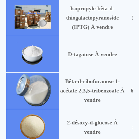
Isopropyle-bêta-d-
thiogalactopyranoside
36
(IPTG) À vendre
D-tagatose À vendre
87
Bêta-d-ribofuranose 1-
acétate 2,3,5-tribenzoate À
697
vendre
2-désoxy-d-glucose À
15
vendre