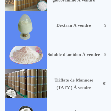
Dextran À vendre
900
Soluble d'amidon À vendre
900
Triflate de Mannose
920
(TATM) À vendre