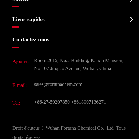
Intermédiaire pharmaceutique
Profil de l'entreprise
Biochimique

Liens rapides
Certificats et salon d'usine
Produits agrochimiques et intermédiaires
Services
Histoire de l'entreprise
Contactez-nous
Ingrédients cosmétiques
Nouvelles
Additif alimentaire et alimentaire
Télécharger Document
Room 2015, No.2 Building, Kaixin Mansion,
Ajouter:
Saveurs et parfums
FAQ
No.107 Jinqiao Avenue, Wuhan, China
Autres produits chimiques fins
Vidéo
sales@fortunachem.com
E-mail:
CAS chimiques
Tous les produits chimiques fins
+86-27-59207850
+8618007136271
Tel:
Droit d'auteur ©
Wuhan Fortuna Chemical Co., Ltd.
Tous
droits réservés.