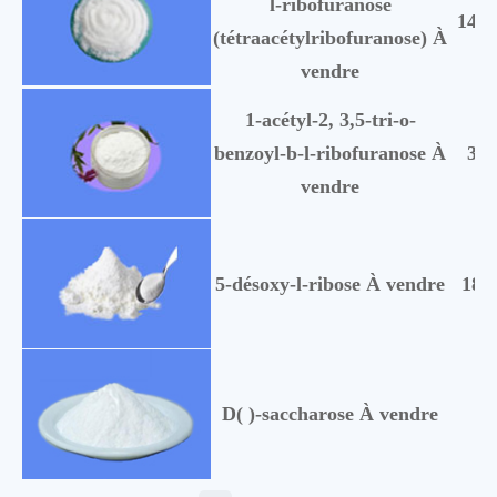
l-ribofuranose
1444
(tétraacétylribofuranose) À
vendre
1-acétyl-2, 3,5-tri-o-
benzoyl-b-l-ribofuranose À
308
vendre
5-désoxy-l-ribose À vendre
185
D( )-saccharose À vendre
57